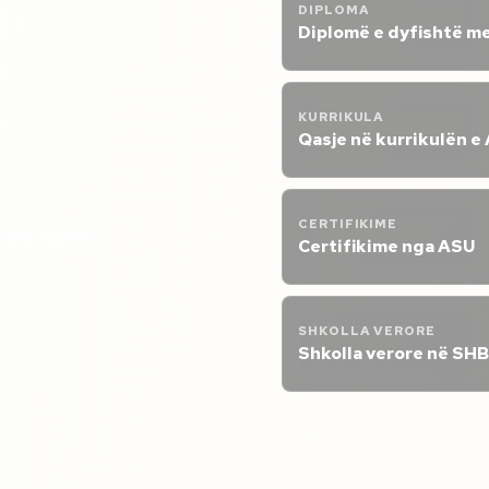
DIPLOMA
Diplomë e dyfishtë m
KURRIKULA
Qasje në kurrikulën e
CERTIFIKIME
t dhe vazhdo
Certifikime nga ASU
SHKOLLA VERORE
Shkolla verore në SH