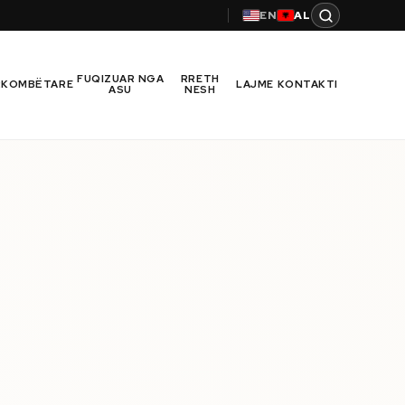
EN
AL
FUQIZUAR NGA
RRETH
RKOMBËTARE
LAJME
KONTAKTI
ASU
NESH