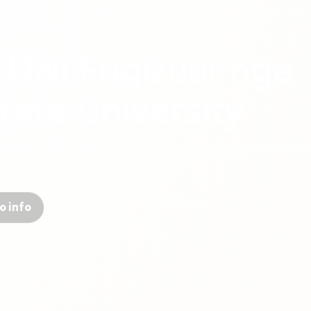
 UNI Fuqizuar nga
State
University
®
rnational College në Kosovë me Standarde Amerikane të Edukimi
o info