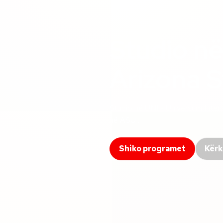
Studio në
Arizona 
Studio në UNI - Universum Inte
në
ASU
.
®
Shiko programet
Kërk