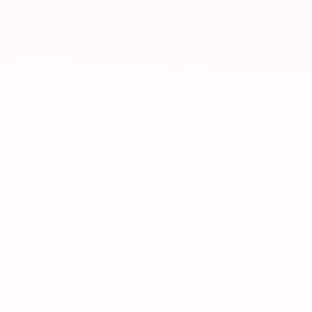
Rreth nesh
Lajme
Kontakti
GJUHA
EN
AL
Apliko
Kërko info
HYR
UMS Staff
UMS Students
LMS Canvas