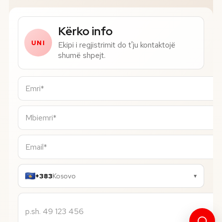
Numri i telefonit*
Kërko info
UNI
Ekipi i regjistrimit do t'ju kontaktojë
shumë shpejt.
+383
Kosovo
▾