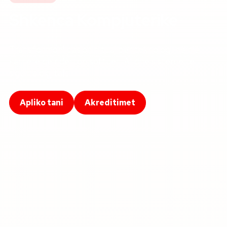
Shkenca Kompjuterike
Transformoni pasionin tuaj për teknologji në një
karrierë që ndërton softuer, AI dhe sisteme të
sigurta digjitale.
Apliko tani
Akreditimet