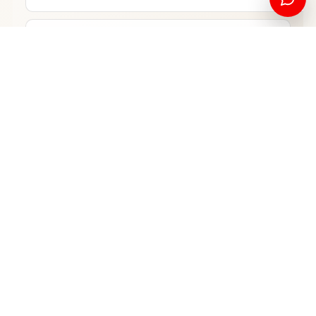
Shkenca Kompjuterike
PROGRAMI QË DËSHIRONI*
Bachelor
NIVELI
Pranoj politikën e privatësisë dhe kontaktimin nga UNI.
Dërgo