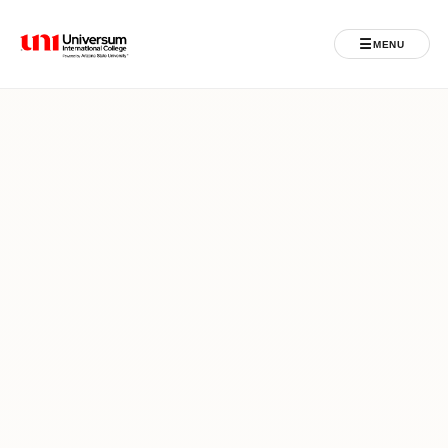
☰
MENU
Universum University
MENU
Ballina
Regjistrimet
Programet
Jeta Studentore
Ndërkombëtare
Fuqizuar nga ASU