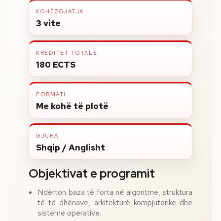
KOHËZGJATJA
3 vite
KREDITET TOTALE
180 ECTS
FORMATI
Me kohë të plotë
GJUHA
Shqip / Anglisht
Objektivat e programit
Ndërton baza të forta në algoritme, struktura
të të dhënave, arkitekturë kompjuterike dhe
sisteme operative.