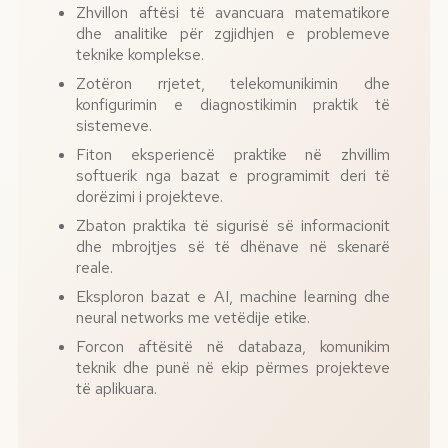
Zhvillon aftësi të avancuara matematikore
dhe analitike për zgjidhjen e problemeve
teknike komplekse.
Zotëron rrjetet, telekomunikimin dhe
konfigurimin e diagnostikimin praktik të
sistemeve.
Fiton eksperiencë praktike në zhvillim
softuerik nga bazat e programimit deri të
dorëzimi i projekteve.
Zbaton praktika të sigurisë së informacionit
dhe mbrojtjes së të dhënave në skenarë
reale.
Eksploron bazat e AI, machine learning dhe
neural networks me vetëdije etike.
Forcon aftësitë në databaza, komunikim
teknik dhe punë në ekip përmes projekteve
të aplikuara.