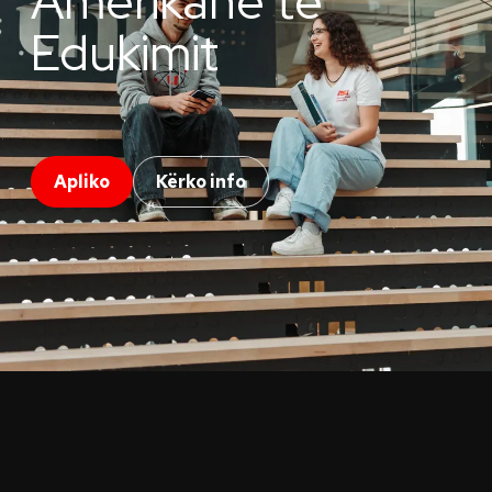
Amerikane të
Edukimit
Apliko
Kërko info