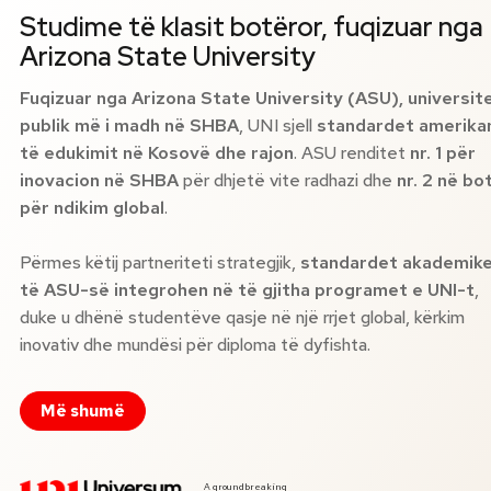
Studime të klasit botëror, fuqizuar nga
Arizona State University
Fuqizuar nga Arizona State University (ASU), universite
publik më i madh në SHBA
, UNI sjell
standardet amerika
të edukimit në Kosovë dhe rajon
. ASU renditet
nr. 1 për
inovacion në SHBA
për dhjetë vite radhazi dhe
nr. 2 në bo
për ndikim global
.
Përmes këtij partneriteti strategjik,
standardet akademik
të ASU-së integrohen në të gjitha programet e UNI-t
,
duke u dhënë studentëve qasje në një rrjet global, kërkim
inovativ dhe mundësi për diploma të dyfishta.
Më shumë
A groundbreaking