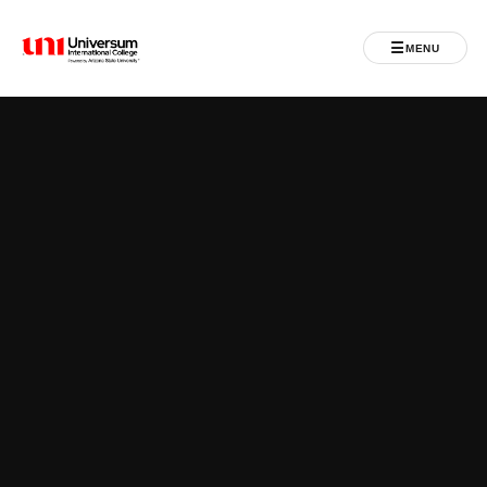
☰
MENU
Universum University
MENU
Ballina
Regjistrimet
Programet
Jeta Studentore
Ndërkombëtare
Fuqizuar nga ASU