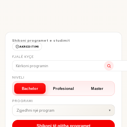
Shikoni programet e studimit
AKREDITIMI
FJALË KYÇE
NIVELI
Bachelor
Profesional
Master
PROGRAMI
Zgjedhni një program
▾
Shikoni të gjitha programet