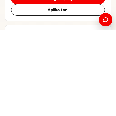
Apliko tani
UDHËZUES PËR REGJISTRIM
Fillo rrugëtimin tënd në UNI
Zgjidh profilin tënd studentor për të gjetur hapat dhe
informacionin më të përshtatshëm.
Studentë Bachelor
→
Studentë master
→
Studentë ndërkombëtarë
→
Transfer
→