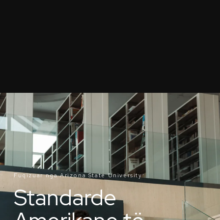
Fuqizuar nga Arizona State
University
®
Standarde