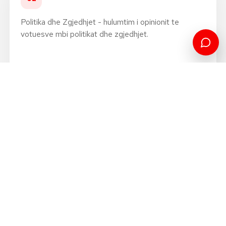
Politika dhe Zgjedhjet - hulumtim i opinionit te
votuesve mbi politikat dhe zgjedhjet.
Zgjedhjet Nacionale ne Kosove
03
2014
Shqetesimet e politikave publike gjate fushates
zgjedhore.