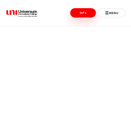
☰
Info
MENU
Universum University
MENU
Ballina
Regjistrimet
Programet
Jeta Studentore
Ndërkombëtare
Fuqizuar nga ASU