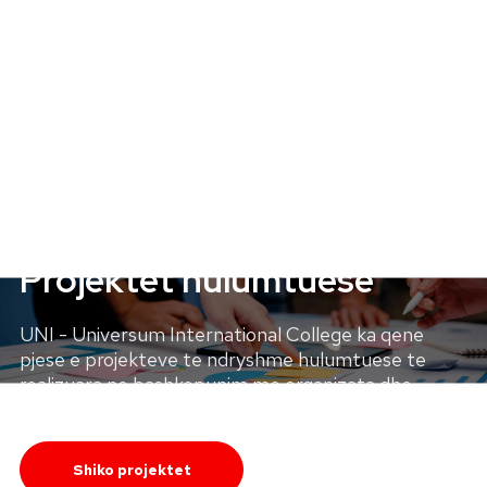
HULUMTIME
Projektet hulumtuese
UNI - Universum International College ka qene
pjese e projekteve te ndryshme hulumtuese te
realizuara ne bashkepunim me organizata dhe
institucione kombetare e nderkombetare.
Shiko projektet
Strategjia e hulumtimit