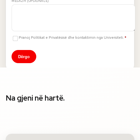
MESAZH (OPSIONALE)
E detyr
Pranoj Politikat e Privatësisë dhe kontaktimin nga Universiteti.
*
Dërgo
Na gjeni në hartë.