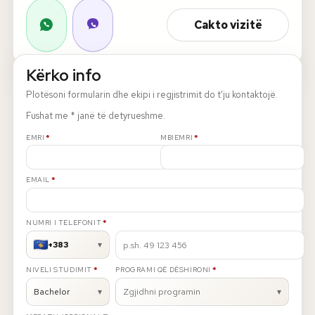
Cakto vizitë
Rreth nesh
Lajme
Kërko info
Plotësoni formularin dhe ekipi i regjistrimit do t'ju kontaktojë.
Kontakti
Fushat me * janë të detyrueshme.
GJUHA
E DETYRUESHME
E DETYRUESHME
EN
AL
Apliko
Kërko info
EMRI
*
MBIEMRI
*
HYR
E DETYRUESHME
EMAIL
*
UMS Staff
UMS Students
E DETYRUESHME
NUMRI I TELEFONIT
*
LMS Canvas
+383
▾
E DETYRUESHME
E DETYRUESHME
NIVELI STUDIMIT
*
PROGRAMI QË DËSHIRONI
*
Bachelor
▾
Zgjidhni programin
▾