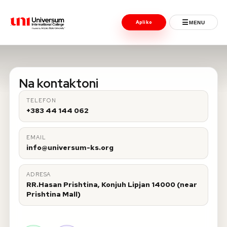
☰
Apliko
MENU
Universum University
MENU
Na kontaktoni
Ballina
TELEFON
+383 44 144 062
Regjistrimet
EMAIL
Programet
info@universum-ks.org
Jeta Studentore
ADRESA
RR.Hasan Prishtina, Konjuh Lipjan 14000 (near
Ndërkombëtare
Prishtina Mall)
Fuqizuar nga ASU