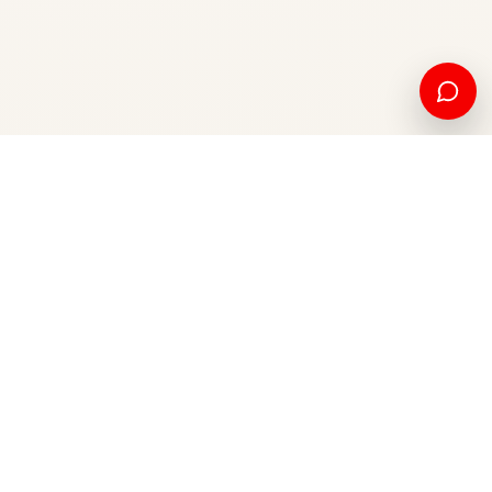
Edukim amerikan dhe mundësi ndërkombëtare, nga Kosova
për botën.
Apliko tani
Na kontaktoni