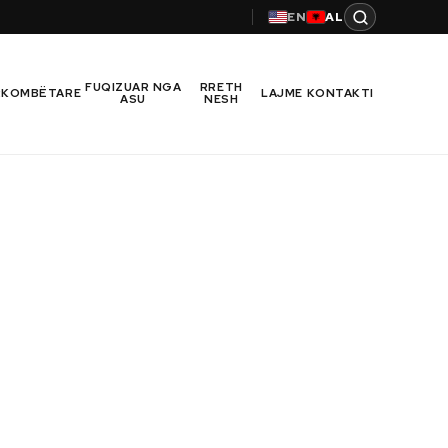
EN
AL
FUQIZUAR NGA
RRETH
RKOMBËTARE
LAJME
KONTAKTI
ASU
NESH