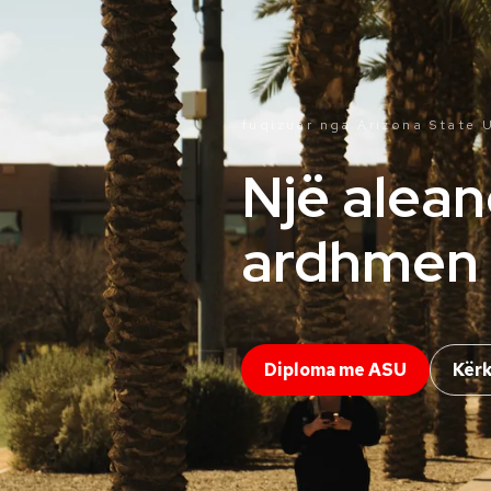
fuqizuar nga Arizona State
U
Një alean
ardhmen 
Diploma me ASU
Kërk