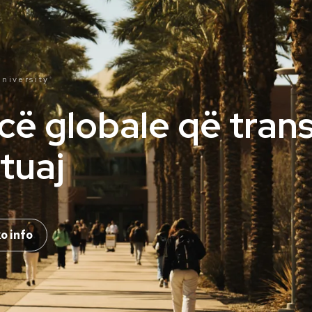
niversity
®
cë globale që tran
tuaj
o info