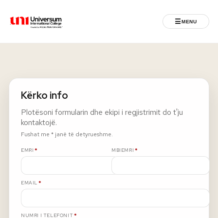
☰
MENU
Universum University
MENU
Ballina
Kërko info
Regjistrimet
Plotësoni formularin dhe ekipi i regjistrimit do t'ju
kontaktojë.
Programet
Fushat me * janë të detyrueshme.
E DETYRUESHME
E DETYRUESHME
EMRI
*
MBIEMRI
*
Jeta Studentore
E DETYRUESHME
EMAIL
*
Ndërkombëtare
Fuqizuar nga ASU
E DETYRUESHME
NUMRI I TELEFONIT
*