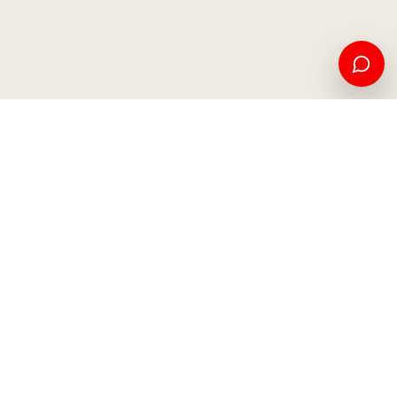
Edukim amerikan dhe mundësi ndërkombëtare, nga Kosova
për botën.
Apliko tani
Na kontaktoni