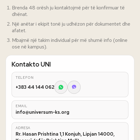
Brenda 48 orësh ju kontaktojmë për të konfirmuar të
dhënat.
Një anëtar i ekipit tonë ju udhëzon për dokumentet dhe
afatet.
Mbajmë një takim individual për më shumë info (online
ose në kampus).
Kontakto UNI
TELEFON
+383 44 144 062
EMAIL
info@universum-ks.org
ADRESA
Rr. Hasan Prishtina 1,1 Konjuh, Lipjan 14000,