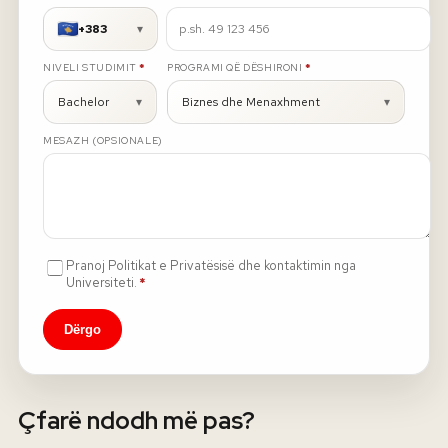
+383
▾
Rreth nesh
E DETYRUESHME
E DETYRUESHME
NIVELI STUDIMIT
*
PROGRAMI QË DËSHIRONI
*
Lajme
Bachelor
▾
Biznes dhe Menaxhment
▾
MESAZH (OPSIONALE)
Kontakti
GJUHA
EN
AL
Apliko
Kërko info
HYR
Pranoj Politikat e Privatësisë dhe kontaktimin nga
UMS Staff
E detyrueshme
Universiteti.
*
UMS Students
LMS Canvas
Dërgo
Çfarë ndodh më pas?