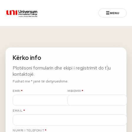
☰
MENU
Universum University
MENU
Ballina
Kërko info
Regjistrimet
Plotësoni formularin dhe ekipi i regjistrimit do t'ju
kontaktojë.
Programet
Fushat me * janë të detyrueshme.
E DETYRUESHME
E DETYRUESHME
EMRI
*
MBIEMRI
*
Jeta Studentore
E DETYRUESHME
EMAIL
*
Ndërkombëtare
Fuqizuar nga ASU
E DETYRUESHME
NUMRI I TELEFONIT
*