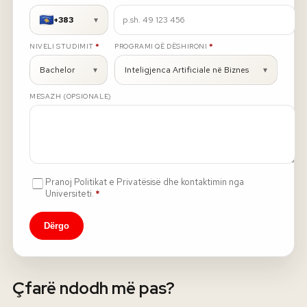
+383
▾
Rreth nesh
E DETYRUESHME
E DETYRUESHME
NIVELI STUDIMIT
*
PROGRAMI QË DËSHIRONI
*
Lajme
Bachelor
▾
Inteligjenca Artificiale në Biznes
▾
MESAZH (OPSIONALE)
Kontakti
GJUHA
EN
AL
Apliko
Kërko info
HYR
Pranoj Politikat e Privatësisë dhe kontaktimin nga
UMS Staff
E detyrueshme
Universiteti.
*
UMS Students
LMS Canvas
Dërgo
Çfarë ndodh më pas?