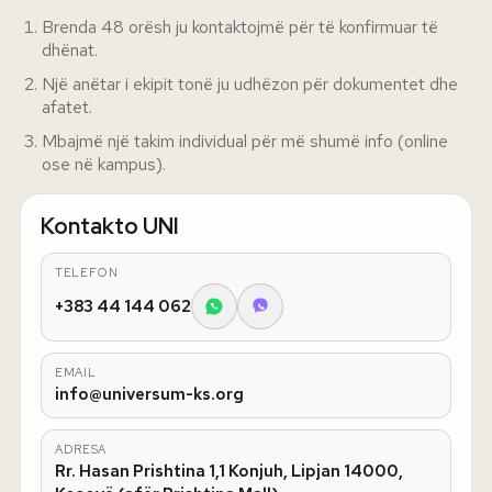
Brenda 48 orësh ju kontaktojmë për të konfirmuar të
dhënat.
Një anëtar i ekipit tonë ju udhëzon për dokumentet dhe
afatet.
Mbajmë një takim individual për më shumë info (online
ose në kampus).
Kontakto UNI
TELEFON
+383 44 144 062
EMAIL
info@universum-ks.org
ADRESA
Rr. Hasan Prishtina 1,1 Konjuh, Lipjan 14000,