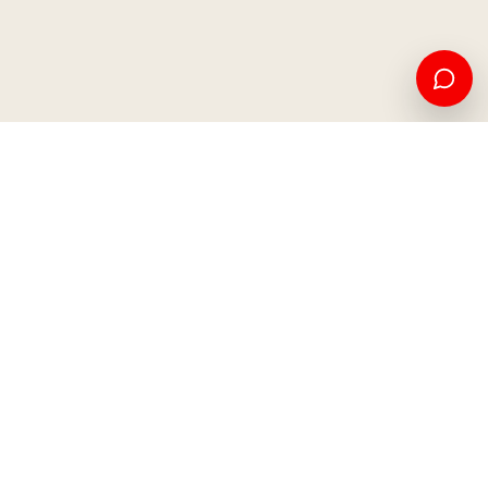
Edukim amerikan dhe mundësi ndërkombëtare, nga Kosova
për botën.
Apliko tani
Na kontaktoni