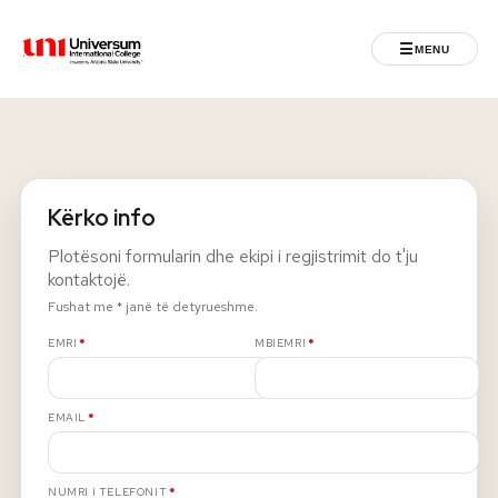
☰
MENU
Universum University
MENU
Ballina
Kërko info
Regjistrimet
Plotësoni formularin dhe ekipi i regjistrimit do t'ju
kontaktojë.
Programet
Fushat me * janë të detyrueshme.
E DETYRUESHME
E DETYRUESHME
EMRI
*
MBIEMRI
*
Jeta Studentore
E DETYRUESHME
EMAIL
*
Ndërkombëtare
Fuqizuar nga ASU
E DETYRUESHME
NUMRI I TELEFONIT
*