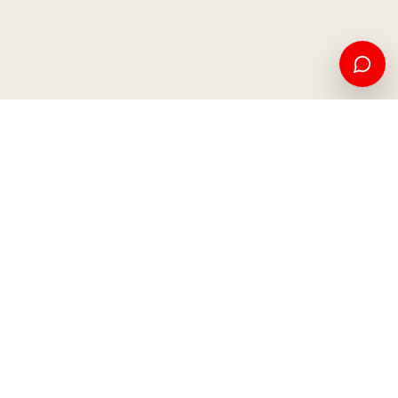
Edukim amerikan dhe mundësi ndërkombëtare, nga Kosova
për botën.
Apliko tani
Na kontaktoni