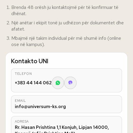
Brenda 48 orësh ju kontaktojmë për të konfirmuar të
dhënat.
Një anëtar i ekipit tonë ju udhëzon për dokumentet dhe
afatet.
Mbajmë një takim individual për më shumë info (online
ose në kampus).
Kontakto UNI
TELEFON
+383 44 144 062
EMAIL
info@universum-ks.org
ADRESA
Rr. Hasan Prishtina 1,1 Konjuh, Lipjan 14000,