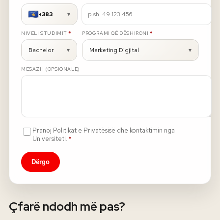
+383
▾
Rreth nesh
E DETYRUESHME
E DETYRUESHME
NIVELI STUDIMIT
*
PROGRAMI QË DËSHIRONI
*
Lajme
Bachelor
▾
Marketing Digjital
▾
MESAZH (OPSIONALE)
Kontakti
GJUHA
EN
AL
Apliko
Kërko info
HYR
Pranoj Politikat e Privatësisë dhe kontaktimin nga
UMS Staff
E detyrueshme
Universiteti.
*
UMS Students
LMS Canvas
Dërgo
Çfarë ndodh më pas?