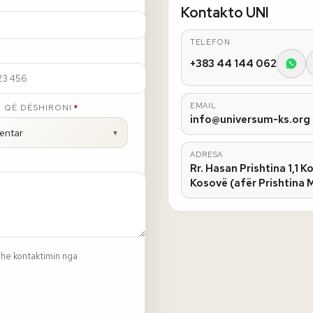
Kontakto UNI
TELEFON
+383 44 144 062
EMAIL
ESHME
 QË DËSHIRONI
*
info@universum-ks.org
entar
▾
ADRESA
Rr. Hasan Prishtina 1,1 
Kosovë (afër Prishtina M
 dhe kontaktimin nga