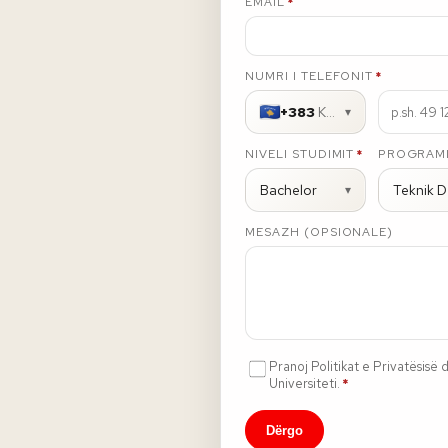
E DETYRUESHME
EMAIL
*
E DETYRUESHME
NUMRI I TELEFONIT
*
+383
Kosovo
▾
E DETYRUESHME
E DETYRU
NIVELI STUDIMIT
*
PROGRAMI
Bachelor
Teknik D
▾
MESAZH (OPSIONALE)
Pranoj Politikat e Privatësisë
E detyrueshme
Universiteti.
*
Dërgo