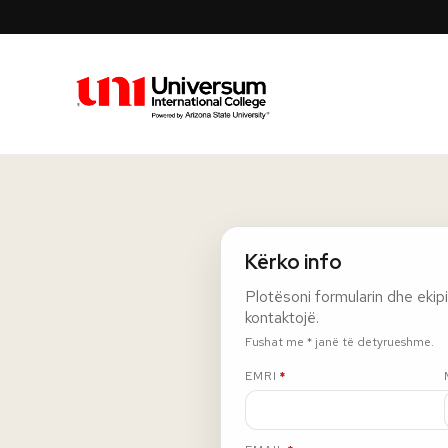
Universum University
Kërko info
Plotësoni formularin dhe ekipi i
kontaktojë.
Fushat me * janë të detyrueshme.
E DETYRUESHME
EMRI
*