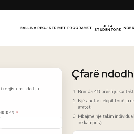
JETA
BALLINA
REGJISTRIMET
PROGRAMET
NDË
STUDENTORE
Çfarë ndodh
 regjistrimit do t'ju
Brenda 48 orësh ju kontakt
Një anëtar i ekipit tonë j
afatet.
E DETYRUESHME
MBIEMRI
*
Mbajmë një takim individua
në kampus).