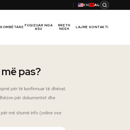
EN
AL
FUQIZUAR NGA
RRETH
RKOMBËTARE
LAJME
KONTAKTI
ASU
NESH
 më pas?
ojmë për të konfirmuar të dhënat.
u udhëzon për dokumentet dhe
l për më shumë info (online ose