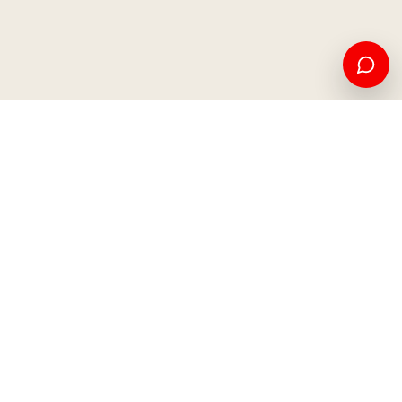
Edukim amerikan dhe mundësi ndërkombëtare, nga Kosova
për botën.
Apliko tani
Na kontaktoni