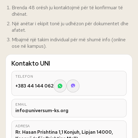
Brenda 48 orësh ju kontaktojmë për të konfirmuar të
dhënat.
Një anëtar i ekipit tonë ju udhëzon për dokumentet dhe
afatet.
Mbajmë një takim individual për më shumë info (online
ose në kampus).
Kontakto UNI
TELEFON
+383 44 144 062
EMAIL
info@universum-ks.org
ADRESA
Rr. Hasan Prishtina 1,1 Konjuh, Lipjan 14000,