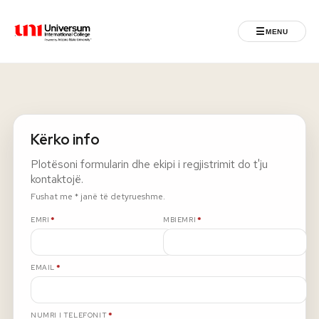
☰
MENU
Universum University
MENU
Ballina
Kërko info
Regjistrimet
Plotësoni formularin dhe ekipi i regjistrimit do t'ju
kontaktojë.
Programet
Fushat me * janë të detyrueshme.
E DETYRUESHME
E DETYRUESHME
EMRI
*
MBIEMRI
*
Jeta Studentore
E DETYRUESHME
EMAIL
*
Ndërkombëtare
Fuqizuar nga ASU
E DETYRUESHME
NUMRI I TELEFONIT
*