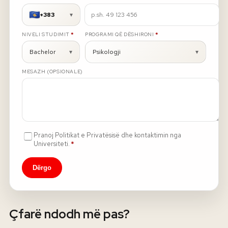
+383
▾
Rreth nesh
E DETYRUESHME
E DETYRUESHME
NIVELI STUDIMIT
*
PROGRAMI QË DËSHIRONI
*
Lajme
Bachelor
▾
Psikologji
▾
MESAZH (OPSIONALE)
Kontakti
GJUHA
EN
AL
Apliko
Kërko info
HYR
Pranoj Politikat e Privatësisë dhe kontaktimin nga
UMS Staff
E detyrueshme
Universiteti.
*
UMS Students
LMS Canvas
Dërgo
Çfarë ndodh më pas?