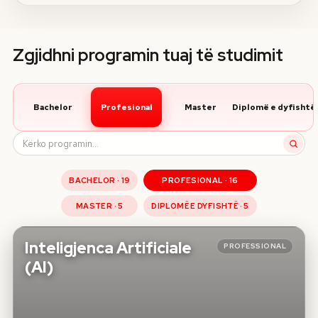
Zgjidhni programin tuaj të studimit
Bachelor
Profesional
Master
Diplomë e dyfishtë
Kërko programin
BACHELOR
·
19
PROFESIONAL
·
16
MASTER
·
5
DIPLOMË E DYFISHTË
·
5
Inteligjenca Artificiale
PROFESSIONAL
(AI)