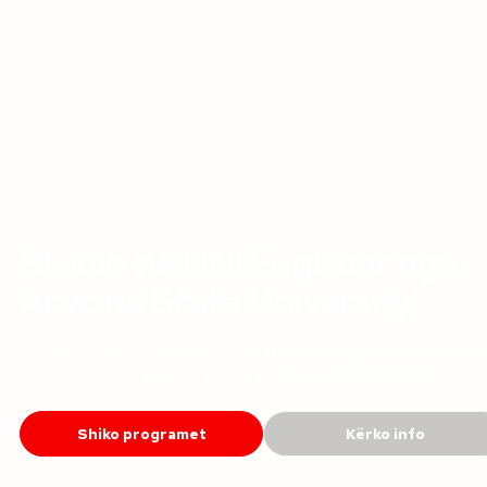
Studio në UNI Fuqizuar nga
Arizona State
University
®
Studio në UNI - Universum International College në Kosovë me
Standarde Amerikane të Edukimit dhe vazhdo në
ASU
.
®
Shiko programet
Kërko info