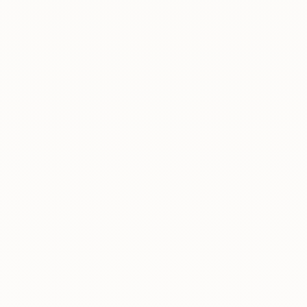
Rreth nesh
Lajme
Kontakti
GJUHA
EN
AL
Apliko
Kërko info
HYR
UMS Staff
UMS Students
LMS Canvas