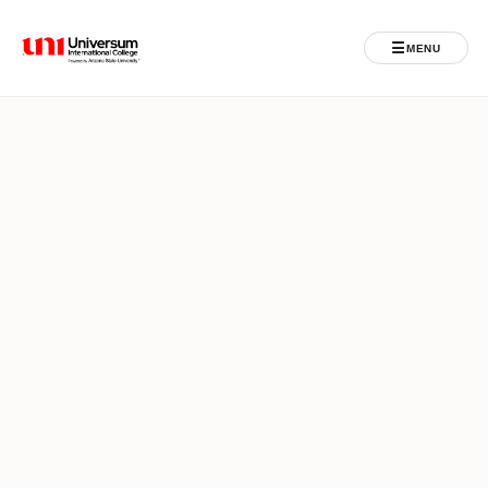
☰
MENU
Universum University
MENU
Ballina
Regjistrimet
Programet
Jeta Studentore
Ndërkombëtare
Fuqizuar nga ASU