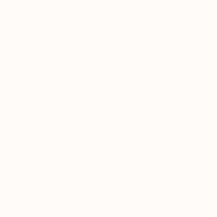
Rreth nesh
Lajme
Kontakti
GJUHA
EN
AL
Apliko
Kërko info
HYR
UMS Staff
UMS Students
LMS Canvas