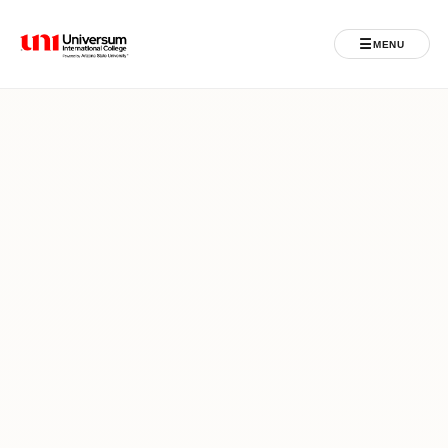
☰
MENU
Universum University
MENU
Ballina
Regjistrimet
Programet
Jeta Studentore
Ndërkombëtare
Fuqizuar nga ASU