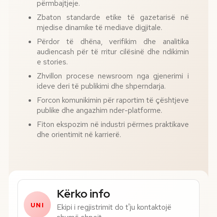
përmbajtjeje.
Zbaton standarde etike të gazetarisë në
mjedise dinamike të mediave digjitale.
Përdor të dhëna, verifikim dhe analitika
audiencash për të rritur cilësinë dhe ndikimin
e stories.
Zhvillon procese newsroom nga gjenerimi i
ideve deri të publikimi dhe shperndarja.
Forcon komunikimin për raportim të çështjeve
publike dhe angazhim nder-platforme.
Fiton ekspozim në industri përmes praktikave
dhe orientimit në karrierë.
Numri i telefonit*
Kërko info
UNI
Ekipi i regjistrimit do t'ju kontaktojë