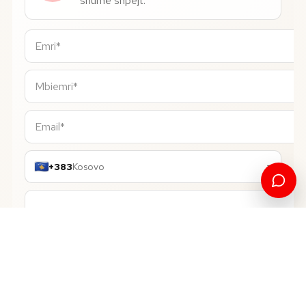
shumë shpejt.
+383
Kosovo
▾
Gazetari Digjitale
PROGRAMI QË DËSHIRONI*
Bachelor
NIVELI