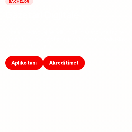
BACHELOR
Gazetari Digjitale
Kthejeni zërin tuaj në ndikim përmes storytelling të
mbështetur me të dhëna, prodhim multimedial dhe
raportim etik digjital.
Apliko tani
Akreditimet