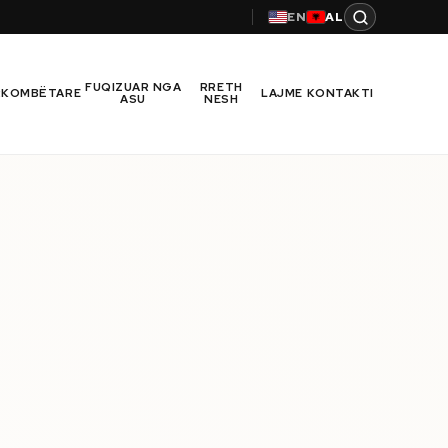
EN
AL
FUQIZUAR NGA
RRETH
RKOMBËTARE
LAJME
KONTAKTI
ASU
NESH