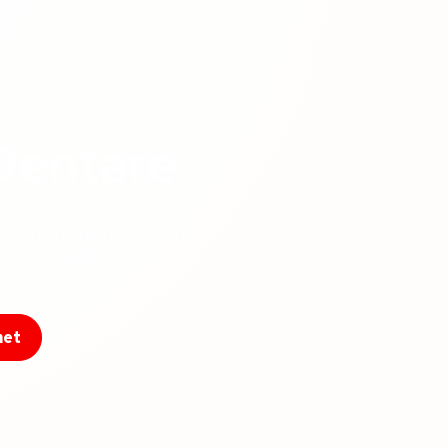
 Dentare
detin oral në një karrierë
dalues, edukim të
munitare.
met