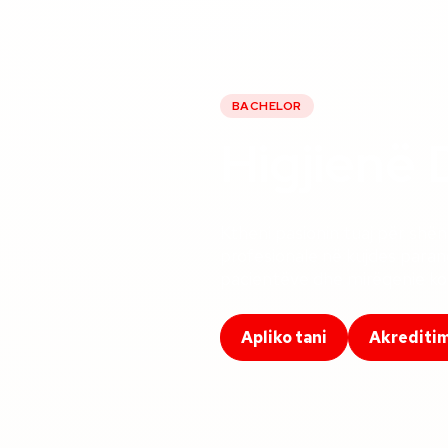
BACHELOR
Higjienë
Ktheni pasionin tuaj për shën
profesionale në kujdes paran
pacientëve dhe mirëqenie ko
Apliko tani
Akrediti