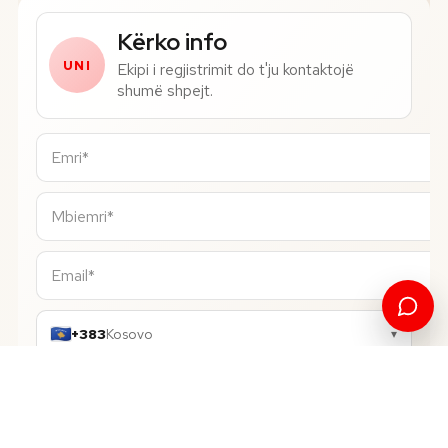
Numri i telefonit*
Kërko info
UNI
Ekipi i regjistrimit do t'ju kontaktojë
shumë shpejt.
+383
Kosovo
▾