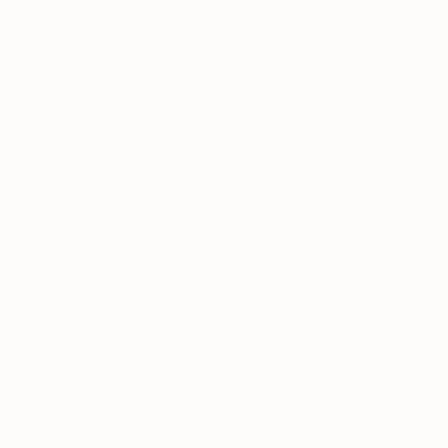
Rreth nesh
Lajme
Kontakti
GJUHA
EN
AL
Apliko
Kërko info
HYR
UMS Staff
UMS Students
LMS Canvas