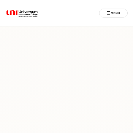
☰
MENU
Universum University
MENU
Ballina
Regjistrimet
Programet
Jeta Studentore
Ndërkombëtare
Fuqizuar nga ASU