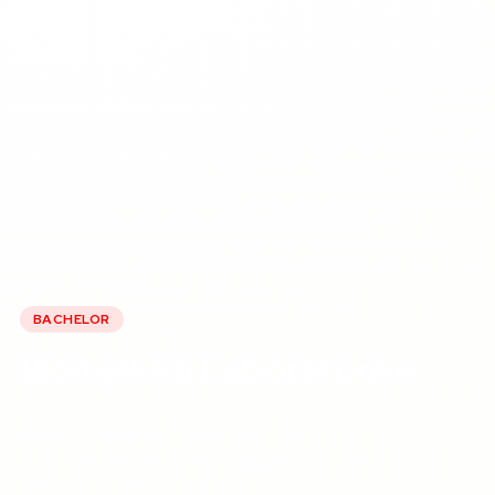
BACHELOR
Biomjekësi Laboratorike
Avanconi diagnostiken shëndetësore përmes
shkencës moderne laboratorike, saktësisë klinike
dhe inovacionit biomjekësor.