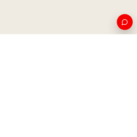
Edukim amerikan dhe mundësi ndërkombëtare, nga Kosova
për botën.
Apliko tani
Na kontaktoni