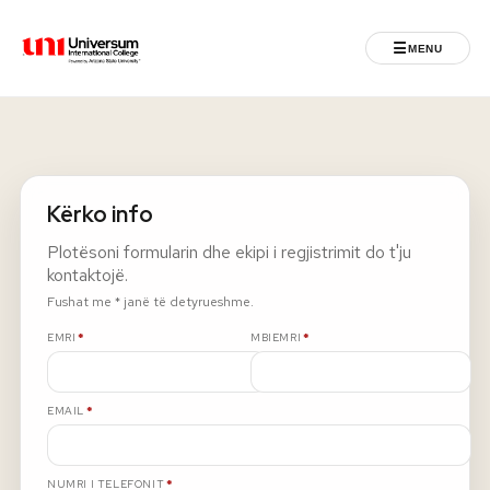
☰
MENU
Universum University
MENU
Ballina
Kërko info
Regjistrimet
Plotësoni formularin dhe ekipi i regjistrimit do t'ju
kontaktojë.
Programet
Fushat me * janë të detyrueshme.
E DETYRUESHME
E DETYRUESHME
EMRI
*
MBIEMRI
*
Jeta Studentore
E DETYRUESHME
EMAIL
*
Ndërkombëtare
Fuqizuar nga ASU
E DETYRUESHME
NUMRI I TELEFONIT
*