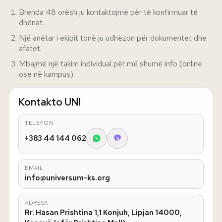
Brenda 48 orësh ju kontaktojmë për të konfirmuar të
dhënat.
Një anëtar i ekipit tonë ju udhëzon për dokumentet dhe
afatet.
Mbajmë një takim individual për më shumë info (online
ose në kampus).
Kontakto UNI
TELEFON
+383 44 144 062
EMAIL
info@universum-ks.org
ADRESA
Rr. Hasan Prishtina 1,1 Konjuh, Lipjan 14000,