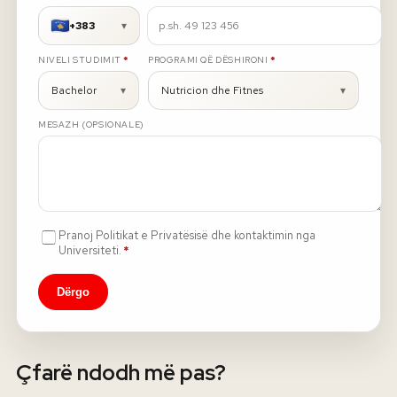
+383
▾
Rreth nesh
E DETYRUESHME
E DETYRUESHME
NIVELI STUDIMIT
*
PROGRAMI QË DËSHIRONI
*
Lajme
Bachelor
▾
Nutricion dhe Fitnes
▾
MESAZH (OPSIONALE)
Kontakti
GJUHA
EN
AL
Apliko
Kërko info
HYR
Pranoj Politikat e Privatësisë dhe kontaktimin nga
UMS Staff
E detyrueshme
Universiteti.
*
UMS Students
LMS Canvas
Dërgo
Çfarë ndodh më pas?