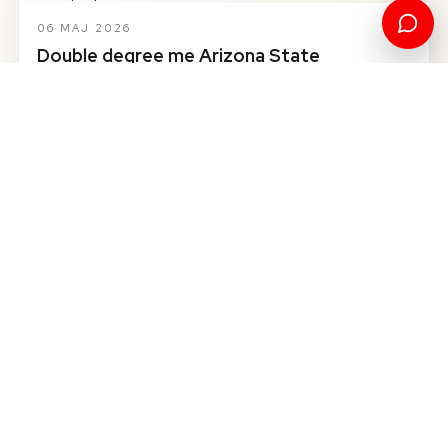
06 MAJ 2026
Double degree me Arizona State
University | Fillo në Kosovë, Diplomohu në
Amerikë!
Studentët nga Kosova dhe rajoni tani kanë mundësinë unike
të përfitojnë dy diploma masteri nga UNI – Universum
International College dhe Arizona State Universi…
Lexo më shumë
06 MAJ 2026
Transfero studimet në Universum dhe merr
diplomë të fuqizuar nga Universiteti publik
më i madh në SHBA!
UNI - Universum International College po ndryshon arsimin
në Kosovë përgjithmonë, duke u fuqizuar dhe menaxhuar