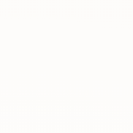
Rreth nesh
Lajme
Kontakti
GJUHA
EN
AL
Apliko
Kërko info
HYR
UMS Staff
UMS Students
LMS Canvas