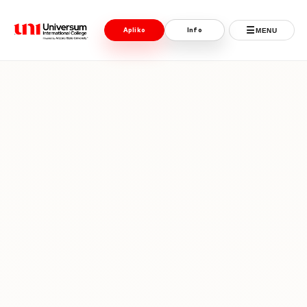
☰
Apliko
Info
MENU
Universum University
MENU
Ballina
Regjistrimet
Programet
Jeta Studentore
Ndërkombëtare
Fuqizuar nga ASU