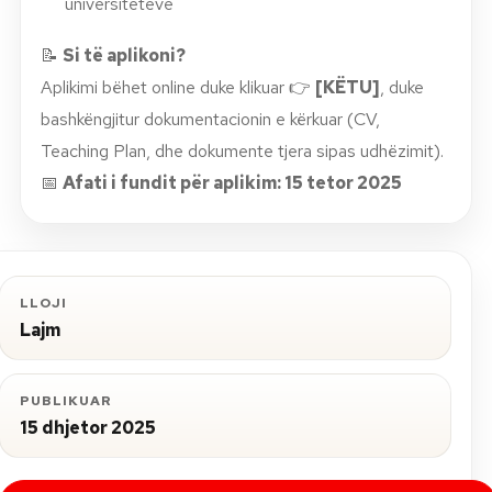
universiteteve
📝
Si të aplikoni?
Aplikimi bëhet online duke klikuar 👉
[KËTU]
, duke
bashkëngjitur dokumentacionin e kërkuar (CV,
Teaching Plan, dhe dokumente tjera sipas udhëzimit).
📅
Afati i fundit për aplikim: 15 tetor 2025
LLOJI
Lajm
PUBLIKUAR
15 dhjetor 2025