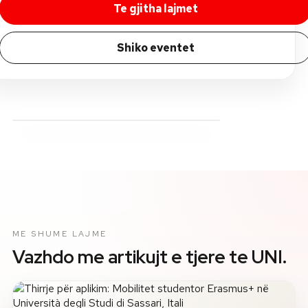
Te gjitha lajmet
Shiko eventet
ME SHUME LAJME
Vazhdo me artikujt e tjere te UNI.