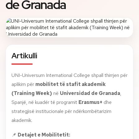
de Granada
Rreth nesh
Lajme
Kontakti
Artikulli
GJUHA
EN
AL
Apliko
Kërko info
UNI-Universum International College shpall thirrjen për
HYR
aplikim për
mobilitet të stafit akademik
UMS Staff
UMS Students
(Training Week)
në
Universidad de Granada
,
LMS Canvas
Spanjë, në kuadër të programit
Erasmus+
dhe
strategjisë institucionale për ndërkombëtarizim
akademik.
📌
Detajet e Mobilitetit: