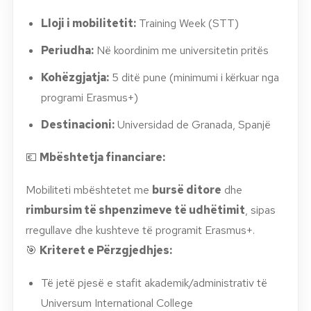
Lloji i mobilitetit:
Training Week (STT)
Periudha:
Në koordinim me universitetin pritës
Kohëzgjatja:
5 ditë pune (minimumi i kërkuar nga
programi Erasmus+)
Destinacioni:
Universidad de Granada, Spanjë
💶
Mbështetja financiare:
Mobiliteti mbështetet me
bursë ditore
dhe
rimbursim të shpenzimeve të udhëtimit
, sipas
rregullave dhe kushteve të programit Erasmus+.
🎯
Kriteret e Përzgjedhjes:
Të jetë pjesë e stafit akademik/administrativ të
Universum International College