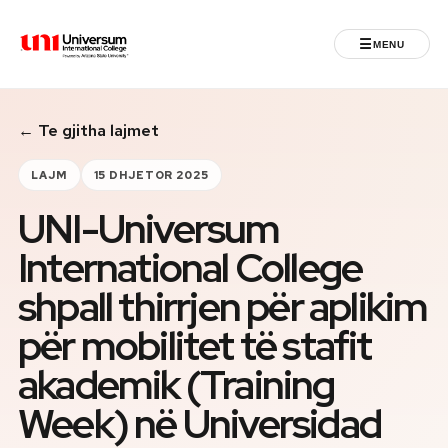
☰
MENU
Universum University
← Te gjitha lajmet
MENU
Ballina
LAJM
15 DHJETOR 2025
UNI-Universum
Regjistrimet
International College
Programet
shpall thirrjen për aplikim
Jeta Studentore
për mobilitet të stafit
akademik (Training
Ndërkombëtare
Week) në Universidad
Fuqizuar nga ASU