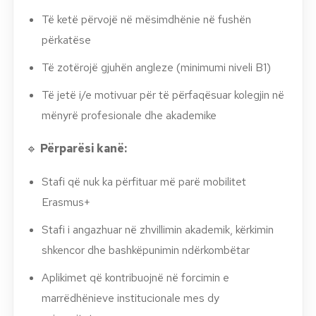
Të ketë përvojë në mësimdhënie në fushën
përkatëse
Të zotërojë gjuhën angleze (minimumi niveli B1)
Të jetë i/e motivuar për të përfaqësuar kolegjin në
mënyrë profesionale dhe akademike
🔹
Përparësi kanë:
Stafi që nuk ka përfituar më parë mobilitet
Erasmus+
Stafi i angazhuar në zhvillimin akademik, kërkimin
shkencor dhe bashkëpunimin ndërkombëtar
Aplikimet që kontribuojnë në forcimin e
marrëdhënieve institucionale mes dy