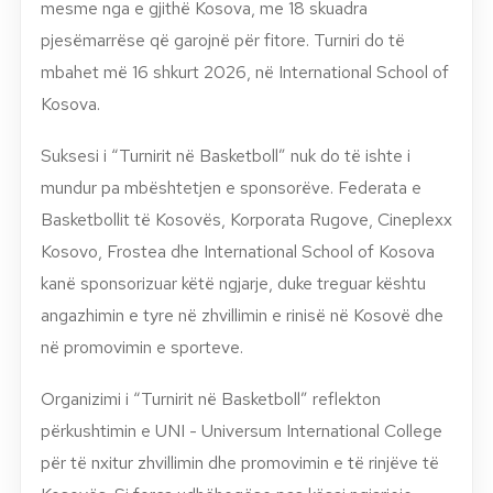
mesme nga e gjithë Kosova, me 18 skuadra
pjesëmarrëse që garojnë për fitore. Turniri do të
mbahet më 16 shkurt 2026, në International School of
Kosova.
Suksesi i “Turnirit në Basketboll” nuk do të ishte i
mundur pa mbështetjen e sponsorëve. Federata e
Basketbollit të Kosovës, Korporata Rugove, Cineplexx
Kosovo, Frostea dhe International School of Kosova
kanë sponsorizuar këtë ngjarje, duke treguar kështu
angazhimin e tyre në zhvillimin e rinisë në Kosovë dhe
në promovimin e sporteve.
Organizimi i “Turnirit në Basketboll” reflekton
përkushtimin e UNI - Universum International College
për të nxitur zhvillimin dhe promovimin e të rinjëve të