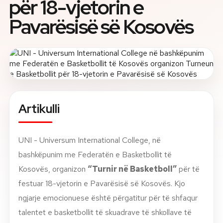
për 18-vjetorin e
Pavarësisë së Kosovës
Rreth nesh
Lajme
Kontakti
GJUHA
EN
AL
Apliko
Kërko info
Artikulli
HYR
UMS Staff
UNI - Universum International College, në
UMS Students
bashkëpunim me Federatën e Basketbollit të
LMS Canvas
Kosovës, organizon
“Turnir në Basketboll”
për të
festuar 18-vjetorin e Pavarësisë së Kosovës. Kjo
ngjarje emocionuese është përgatitur për të shfaqur
talentet e basketbollit të skuadrave të shkollave të