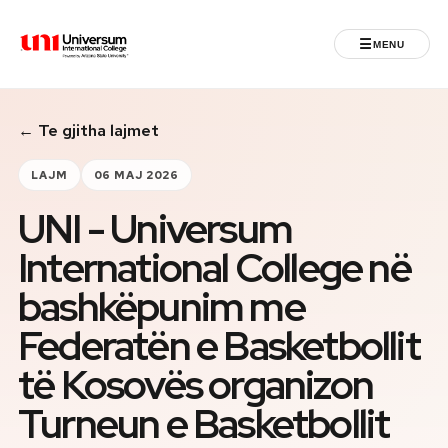
☰
MENU
Universum University
← Te gjitha lajmet
MENU
Ballina
LAJM
06 MAJ 2026
UNI - Universum
Regjistrimet
International College në
Programet
bashkëpunim me
Jeta Studentore
Federatën e Basketbollit
të Kosovës organizon
Ndërkombëtare
Turneun e Basketbollit
Fuqizuar nga ASU