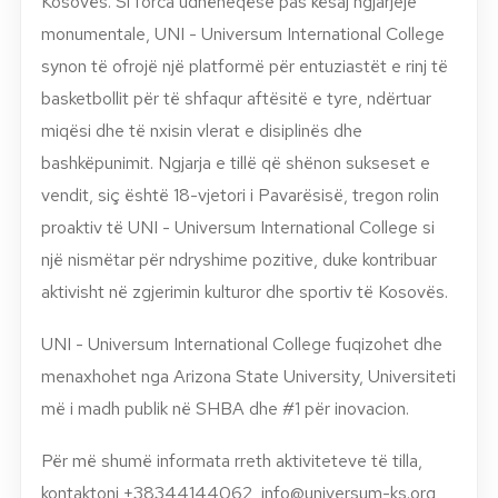
Kosovës. Si forca udhëheqëse pas kësaj ngjarjeje
monumentale, UNI - Universum International College
synon të ofrojë një platformë për entuziastët e rinj të
basketbollit për të shfaqur aftësitë e tyre, ndërtuar
miqësi dhe të nxisin vlerat e disiplinës dhe
bashkëpunimit. Ngjarja e tillë që shënon sukseset e
vendit, siç është 18-vjetori i Pavarësisë, tregon rolin
proaktiv të UNI - Universum International College si
një nismëtar për ndryshime pozitive, duke kontribuar
aktivisht në zgjerimin kulturor dhe sportiv të Kosovës.
UNI - Universum International College fuqizohet dhe
menaxhohet nga Arizona State University, Universiteti
më i madh publik në SHBA dhe #1 për inovacion.
Për më shumë informata rreth aktiviteteve të tilla,
kontaktoni +38344144062,
info@universum-ks.org