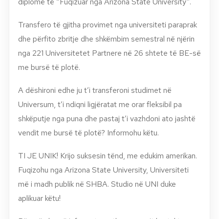
diplomë të “Fuqizuar nga Arizona State University”.
Transfero të gjitha provimet nga universiteti paraprak
dhe përfito zbritje dhe shkëmbim semestral në njërin
nga 221 Universitetet Partnere në 26 shtete të BE-së
me bursë të plotë.
A dëshironi edhe ju t’i transferoni studimet në
Universum, t’i ndiqni ligjëratat me orar fleksibil pa
shkëputje nga puna dhe pastaj t’i vazhdoni ato jashtë
vendit me bursë të plotë? Informohu këtu.
TI JE UNIK! Krijo suksesin tënd, me edukim amerikan.
Fuqizohu nga Arizona State University, Universiteti
më i madh publik në SHBA. Studio në UNI duke
aplikuar këtu!