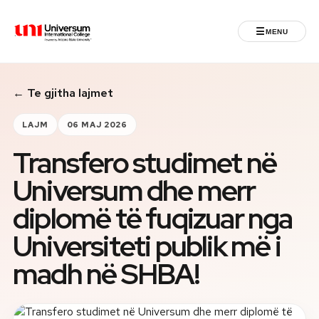
☰
MENU
Universum University
← Te gjitha lajmet
MENU
Ballina
LAJM
06 MAJ 2026
Transfero studimet në
Regjistrimet
Universum dhe merr
Programet
diplomë të fuqizuar nga
Jeta Studentore
Universiteti publik më i
madh në SHBA!
Ndërkombëtare
Fuqizuar nga ASU