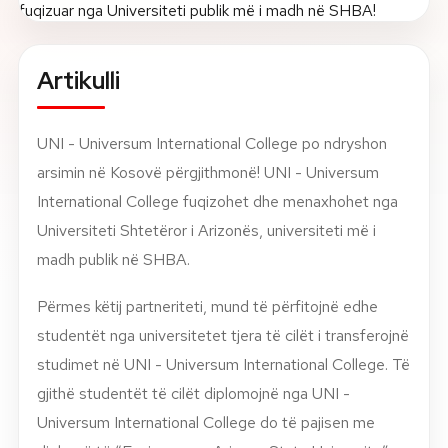
Rreth nesh
Artikulli
Lajme
UNI - Universum International College po ndryshon
Kontakti
arsimin në Kosovë përgjithmonë! UNI - Universum
GJUHA
EN
AL
Apliko
Kërko info
International College fuqizohet dhe menaxhohet nga
Universiteti Shtetëror i Arizonës, universiteti më i
HYR
madh publik në SHBA.
UMS Staff
UMS Students
Përmes këtij partneriteti, mund të përfitojnë edhe
LMS Canvas
studentët nga universitetet tjera të cilët i transferojnë
studimet në UNI - Universum International College. Të
gjithë studentët të cilët diplomojnë nga UNI -
Universum International College do të pajisen me