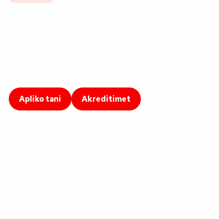
Gjuhë Gjermane
Avanconi gjermanishten tuaj për komunikim
ndërkombëtar, përkthim dhe ekspertizë gjuhësore
të gatshme për karrierë.
Apliko tani
Akreditimet