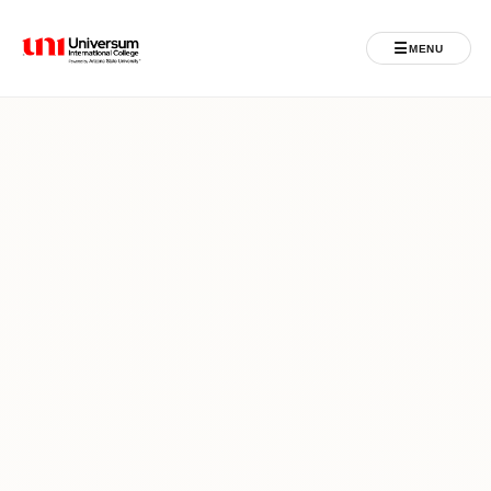
☰
MENU
Universum University
MENU
Ballina
Regjistrimet
Programet
Jeta Studentore
Ndërkombëtare
Fuqizuar nga ASU