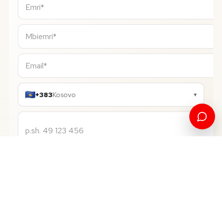
+383
Kosovo
▾
Gjuhë Gjermane
PROGRAMI QË DËSHIRONI*
Bachelor
NIVELI