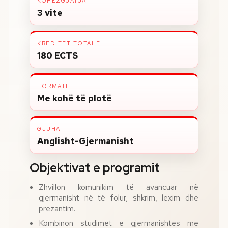
KOHËZGJATJA
3 vite
KREDITET TOTALE
180 ECTS
FORMATI
Me kohë të plotë
GJUHA
Anglisht-Gjermanisht
Objektivat e programit
Zhvillon komunikim të avancuar në
gjermanisht në të folur, shkrim, lexim dhe
prezantim.
Kombinon studimet e gjermanishtes me