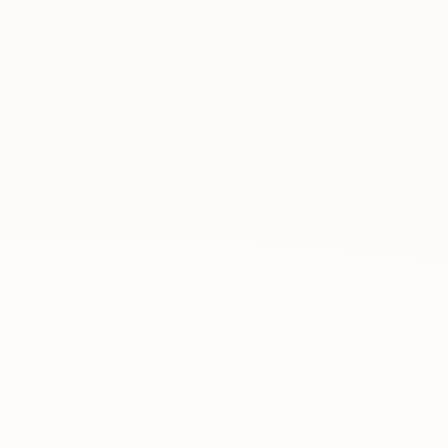
Rreth nesh
Lajme
Kontakti
GJUHA
EN
AL
Apliko
Kërko info
HYR
UMS Staff
UMS Students
LMS Canvas