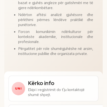
bazat e gjuhës angleze për gatishmëri me të
gjere ndërkombëtare.
Ndërton aftësi analizë gjuhësore dhe
përkthimi përmes lëndëve praktikë dhe
punëtorive.
Forcon komunikimin ndërkulturor për
kontekste akademike, institucionale dhe
profesionale.
Përgatitet për role shumëgjuhëshe në arsim,
institucione publike dhe organizata private.
Numri i telefonit*
Kërko info
UNI
Ekipi i regjistrimit do t'ju kontaktojë
shumë shpejt.