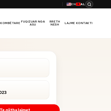
EN
AL
FUQIZUAR NGA
RRETH
RKOMBËTARE
LAJME
KONTAKTI
ASU
NESH
2023
Te gjitha lajmet