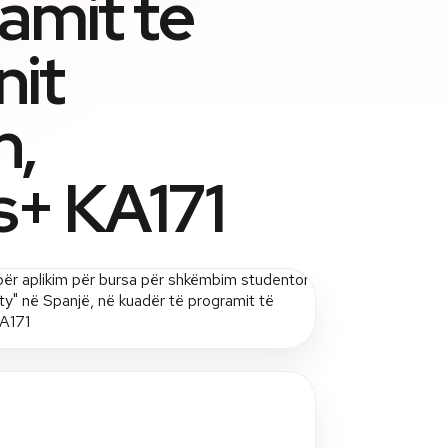
amit të
nit
n,
+ KA171