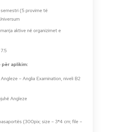
ë semestri (5 provime të
 Universum
marrja aktive në organizimet e
 7.5
për aplikim:
ës Angleze – Anglia Examination, niveli B2
Gjuhë Angleze
 pasaportës (300pix; size – 3*4 cm; file –