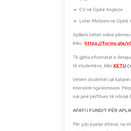
CV në Gjuhë Angleze
Letër Motivimi në Gjuhë
Aplikimi bëhet online përmes 
linku:
https://forms.gle
Të gjitha informatat e detaju
të studentëve, kliko
KETU
(o
Vetëm studentët që kalojnë n
intervistë nga komisioni. Për
nuk janë përfitues të ndonjë
AFATI I FUNDIT PËR APL
Për çdo pyetje shtesë, na sh