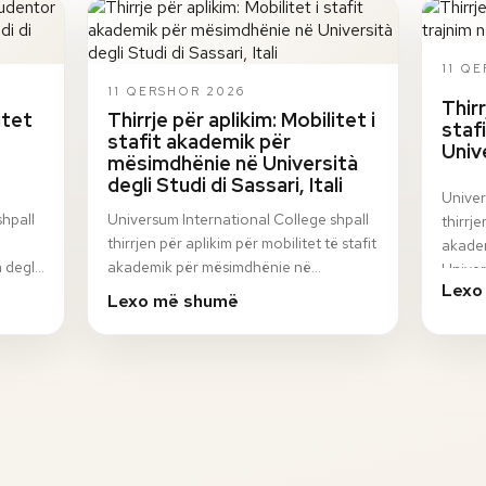
11 Q
11 QERSHOR 2026
Thirr
itet
Thirrje për aplikim: Mobilitet i
staf
stafit akademik për
Univ
mësimdhënie në Università
degli Studi di Sassari, Itali
Univer
shpall
Universum International College shpall
thirrje
thirrjen për aplikim për mobilitet të stafit
akadem
 degli
akademik për mësimdhënie në
Univer
Lexo
n
Università degli Studi di Sassari, Itali, në
progr
Lexo më shumë
ku…