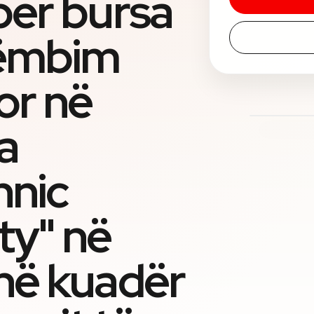
për bursa
këmbim
or në
a
hnic
ty" në
 në kuadër