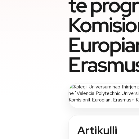
të progr
Komisio
Europia
Erasmus
Artikulli