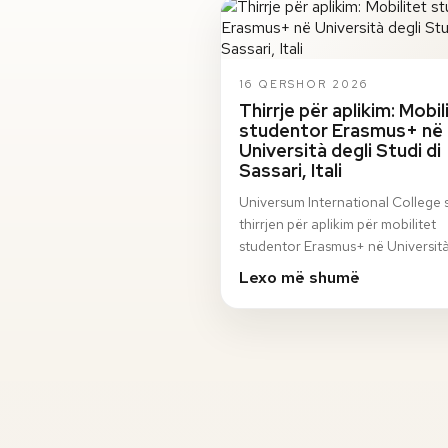
16 QERSHOR 2026
Thirrje për aplikim: Mobil
studentor Erasmus+ në
Università degli Studi di
Sassari, Itali
Universum International College 
thirrjen për aplikim për mobilitet
studentor Erasmus+ në Università
Studi di Sassari, Itali, për semestri
Lexo më shumë
vjeshto…