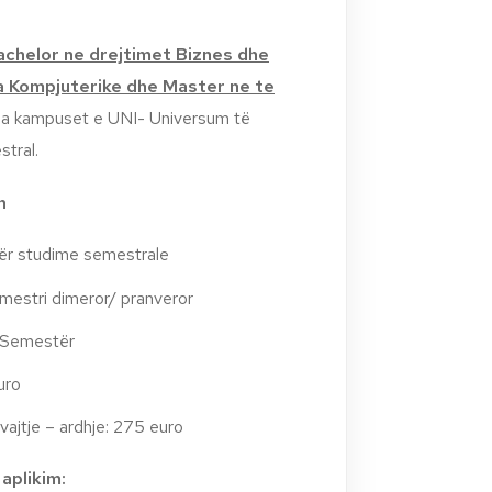
achelor ne drejtimet Biznes dhe
Kompjuterike dhe Master ne te
itha kampuset e UNI- Universum
të
tral.
n
ër studime semestrale
mestri dimeror/ pranveror
1 Semestër
uro
vajtje – ardhje: 275 euro
aplikim: