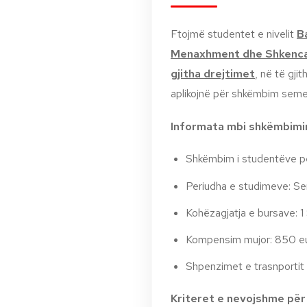
Ftojmë studentet e nivelit
B
Menaxhment dhe Shkenca 
gjitha drejtimet
, në të gj
aplikojnë për shkëmbim semes
Informata mbi shkëmbimi
Shkëmbim i studentëve p
Periudha e studimeve: Se
Kohëzagjatja e bursave: 
Kompensim mujor: 850 e
Shpenzimet e trasnportit 
Kriteret e nevojshme për 