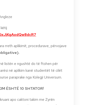
 Angleze
këtij
/vGxJjKgAodQw8dcR7
ara rreth aplikimit, procedurave, përvojave
bligative).
ë listën e ngushtë do të ftohen për
parësi në aplikim kanë studentët të cilët
 burse paraprake nga Kolegji Universum.
IKIM ËSHTË 10 SHTATOR!
kruani apo caktoni takim me Zyrën