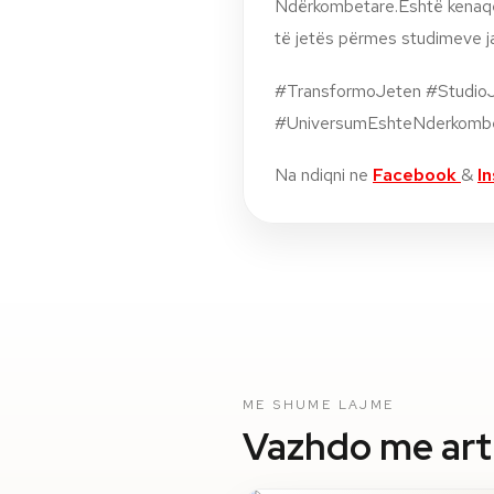
Ndërkombetare.Është kenaqes
të jetës përmes studimeve ja
#TransformoJeten #StudioJ
#UniversumEshteNderkomb
Na ndiqni ne
Facebook
&
I
ME SHUME LAJME
Vazhdo me artik