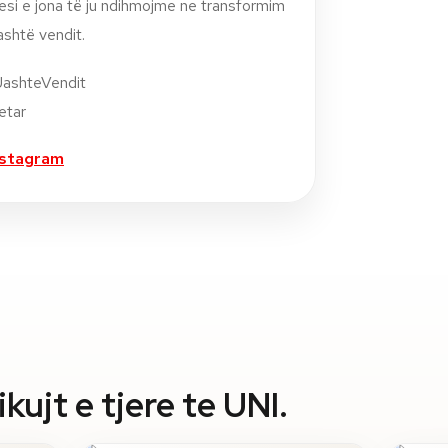
i e jona të ju ndihmojme ne transformim
shtë vendit.
ashteVendit
etar
nstagram
ujt e tjere te UNI.