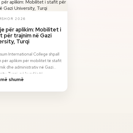
ERSHOR 2026
je për aplikim: Mobilitet i
it për trajnim në Gazi
ersity, Turqi
sum International College shpall
n për aplikim për mobilitet të stafit
ik dhe administrativ në Gazi
sity, Turqi, në kuadër të
 më shumë
ami…