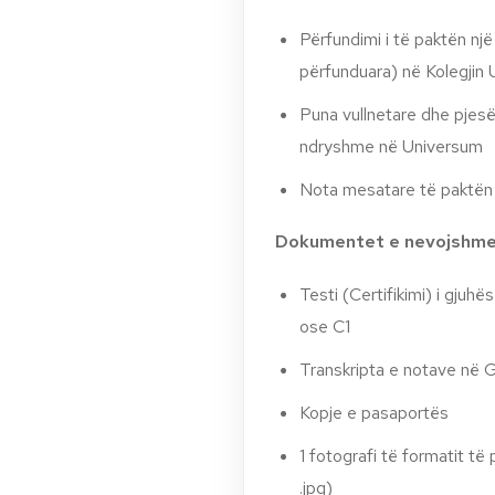
Përfundimi i të paktën nj
përfunduara) në Kolegjin
Puna vullnetare dhe pjesë
ndryshme në Universum
Nota mesatare të paktën
Dokumentet e nevojshme 
Testi (Certifikimi) i gjuh
ose C1
Transkripta e notave në 
Kopje e pasaportës
1 fotografi të formatit të
.jpg)