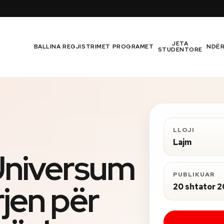
JETA
BALLINA
REGJISTRIMET
PROGRAMET
NDË
STUDENTORE
LLOJI
Lajm
 Universum
PUBLIKUAR
rjen për
20 shtator 