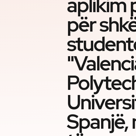
aplikim 
për sh
student
"Valenci
Polytec
Universi
Spanjë,