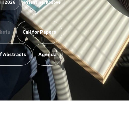
ill 2026
Prishtine, Kosove
 ketu
Call for Papers
f Abstracts
Agenda