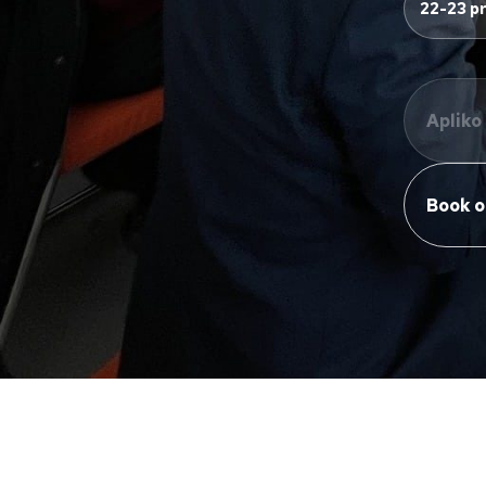
22-23 pr
Apliko
Book o