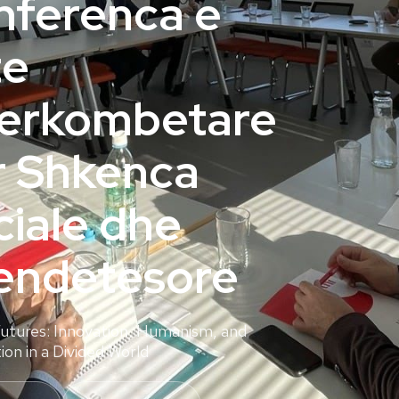
nferenca e
te
erkombetare
r Shkenca
ciale dhe
endetesore
Futures: Innovation, Humanism, and
on in a Divided World