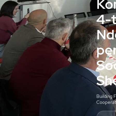
Ko
4-
Nd
pe
So
Sh
Building 
Cooperati