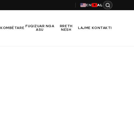
EN
AL
FUQIZUAR NGA
RRETH
RKOMBËTARE
LAJME
KONTAKTI
ASU
NESH