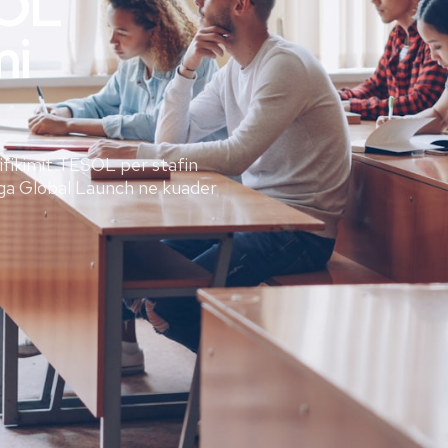
OL
mi
tifikimit TESOL per stafin
nga Global Launch ne kuader