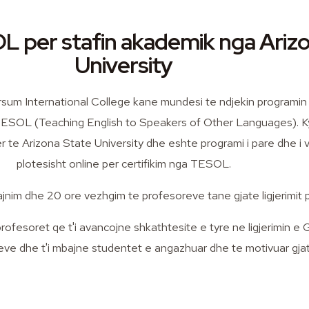
 per stafin akademik nga Ariz
University
rsum International College kane mundesi te ndjekin programin
 TESOL (Teaching English to Speakers of Other Languages). K
 te Arizona State University dhe eshte programi i pare dhe i 
plotesisht online per certifikim nga TESOL.
ajnim dhe 20 ore vezhgim te profesoreve tane gjate ligjerimit
ofesoret qe t'i avancojne shkathtesite e tyre ne ligjerimin e G
ve dhe t'i mbajne studentet e angazhuar dhe te motivuar gjat