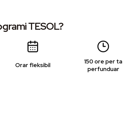
rogrami TESOL?
150 ore per ta
Orar fleksibil
perfunduar
L i stafit akademik