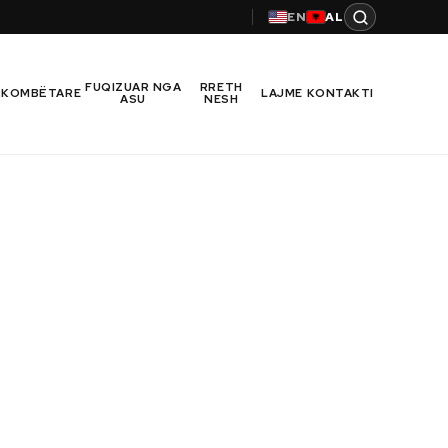
EN
AL
FUQIZUAR NGA
RRETH
RKOMBËTARE
LAJME
KONTAKTI
ASU
NESH