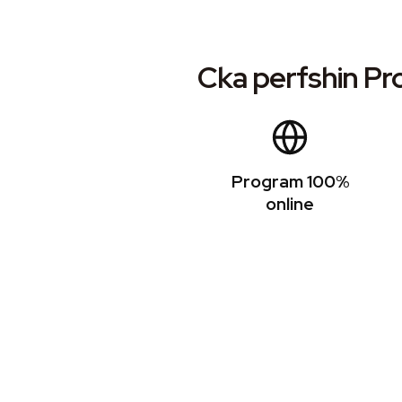
Cka perfshin P
Program 100%
online
Certifikimi TESO