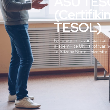
ASU TES
(Certifiki
TESOL)
Nje program i avancuar i cer
akademik te UNI-t i ofruar 
te Arizona State University.