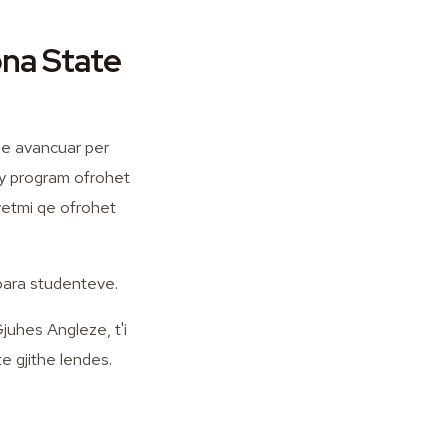
ona State
 e avancuar per
y program ofrohet
vetmi qe ofrohet
 para studenteve.
juhes Angleze, t'i
e gjithe lendes.