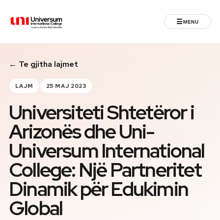
☰
MENU
Universum University
← Te gjitha lajmet
MENU
Ballina
LAJM
25 MAJ 2023
Universiteti Shtetëror i
Regjistrimet
Arizonës dhe Uni-
Programet
Universum International
Jeta Studentore
College: Një Partneritet
Dinamik për Edukimin
Ndërkombëtare
Global
Fuqizuar nga ASU