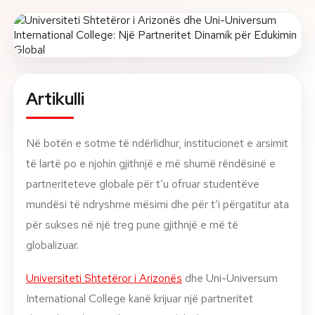
Rreth nesh
Lajme
Artikulli
Kontakti
GJUHA
EN
AL
Apliko
Kërko info
Në botën e sotme të ndërlidhur, institucionet e arsimit
të lartë po e njohin gjithnjë e më shumë rëndësinë e
HYR
partneriteteve globale për t’u ofruar studentëve
UMS Staff
mundësi të ndryshme mësimi dhe për t’i përgatitur ata
UMS Students
për sukses në një treg pune gjithnjë e më të
LMS Canvas
globalizuar.
Universiteti Shtetëror i Arizonës
dhe Uni-Universum
International College kanë krijuar një partneritet