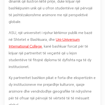
dinamik që ilustron këtë prirje, duke krijuar një
bashkëpunim unik që u ofron studentëve një përvojë
të jashtëzakonshme arsimore me një perspektivë
globale.
ASU, një universitet i njohur kërkimor publik me bazë
në Shtetet e Bashkuara, dhe
Uni-Universum
International College
, kanë bashkuar forcat për të
krijuar një partneritet të veçantë që u lejon
studentëve të fitojnë diploma të dyfishta nga të dy
institucionet.
Ky partneritet bashkon pikat e forta dhe ekspertizën e
dy institucioneve me prejardhje kulturore, qasje
arsimore dhe vendndodhje gjeografike të ndryshme
për të ofruar një përvojë të vërtetë të të mësuarit
global.