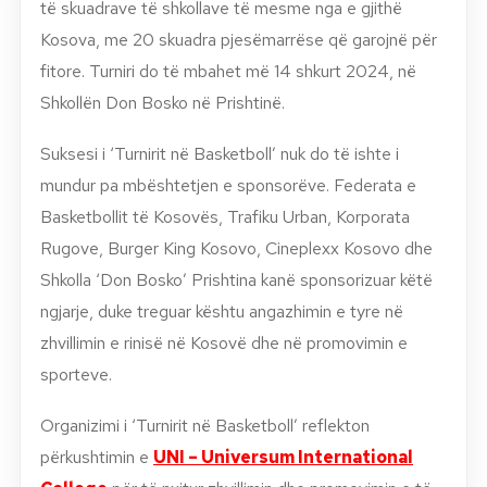
të skuadrave të shkollave të mesme nga e gjithë
Kosova, me 20 skuadra pjesëmarrëse që garojnë për
fitore. Turniri do të mbahet më 14 shkurt 2024, në
Shkollën Don Bosko në Prishtinë.
Suksesi i ‘Turnirit në Basketboll’ nuk do të ishte i
mundur pa mbështetjen e sponsorëve. Federata e
Basketbollit të Kosovës, Trafiku Urban, Korporata
Rugove, Burger King Kosovo, Cineplexx Kosovo dhe
Shkolla ‘Don Bosko’ Prishtina kanë sponsorizuar këtë
ngjarje, duke treguar kështu angazhimin e tyre në
zhvillimin e rinisë në Kosovë dhe në promovimin e
sporteve.
Organizimi i ‘Turnirit në Basketboll’ reflekton
përkushtimin e
UNI – Universum International