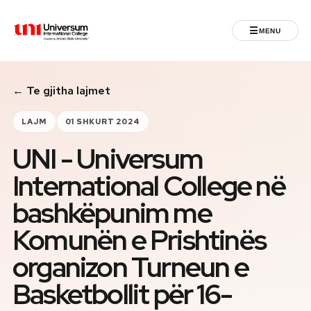
☰
MENU
Universum University
← Te gjitha lajmet
MENU
Ballina
LAJM
01 SHKURT 2024
UNI - Universum
Regjistrimet
International College në
Programet
bashkëpunim me
Jeta Studentore
Komunën e Prishtinës
organizon Turneun e
Ndërkombëtare
Basketbollit për 16-
Fuqizuar nga ASU