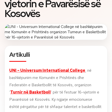
vjetorin e Pavarësisë së
Kosovës
Rreth nesh
Lajme
Kontakti
GJUHA
EN
AL
Apliko
Kërko info
Artikulli
HYR
UMS Staff
UNI – Universum International College
, në
UMS Students
bashkëpunim me Komunën e Prishtinës dhe
LMS Canvas
Federatën e Basketbollit të Kosovës, organizon
‘
Turnir në Basketboll
‘ për të festuar 16-vjetorin e
Pavarësisë së Kosovës. Ky ngjarje emocionuese
është përgatitur për të shfaqur talentet e basketbollit