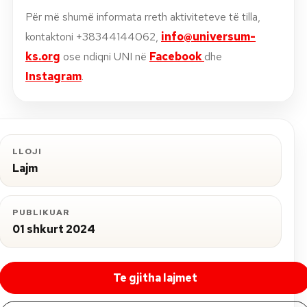
Për më shumë informata rreth aktiviteteve të tilla,
kontaktoni +38344144062,
info@universum-
ks.org
ose ndiqni UNI në
Facebook
dhe
Instagram
.
LLOJI
Lajm
PUBLIKUAR
01 shkurt 2024
Te gjitha lajmet