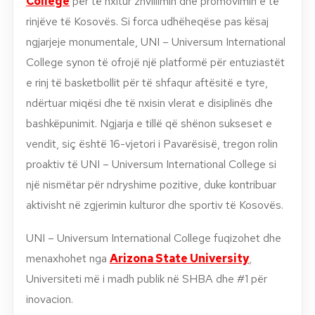
College
për të nxitur zhvillimin dhe promovimin e të
rinjëve të Kosovës. Si forca udhëheqëse pas kësaj
ngjarjeje monumentale, UNI – Universum International
College synon të ofrojë një platformë për entuziastët
e rinj të basketbollit për të shfaqur aftësitë e tyre,
ndërtuar miqësi dhe të nxisin vlerat e disiplinës dhe
bashkëpunimit. Ngjarja e tillë që shënon sukseset e
vendit, siç është 16-vjetori i Pavarësisë, tregon rolin
proaktiv të UNI – Universum International College si
një nismëtar për ndryshime pozitive, duke kontribuar
aktivisht në zgjerimin kulturor dhe sportiv të Kosovës.
UNI – Universum International College fuqizohet dhe
menaxhohet nga
Arizona State University
,
Universiteti më i madh publik në SHBA dhe #1 për
inovacion.