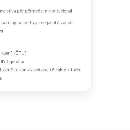
niciativa për përmirësim institucional
parë pjesë në trajnime jashtë vendit
um
likuar [KËTU].
kim
: 1 qershor
ftojmë të kontaktoni ose të caktoni takim
e
.