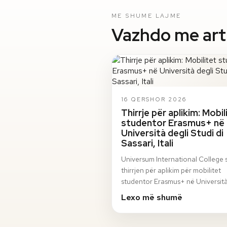
ME SHUME LAJME
Vazhdo me artik
16 QERSHOR 2026
Thirrje për aplikim: Mobil
studentor Erasmus+ në
Università degli Studi di
Sassari, Itali
Universum International College 
thirrjen për aplikim për mobilitet
studentor Erasmus+ në Università
Studi di Sassari, Itali, për semestri
Lexo më shumë
vjeshto…