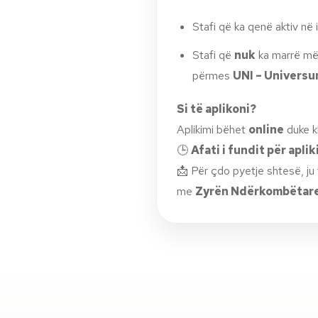
Stafi që ka qenë aktiv në i
Stafi që
nuk
ka marrë më 
përmes
UNI – Univers
Si të aplikoni?
Aplikimi bëhet
online
duke k
🕒
Afati i fundit për apli
📩 Për çdo pyetje shtesë, ju 
me
Zyrën Ndërkombëtar