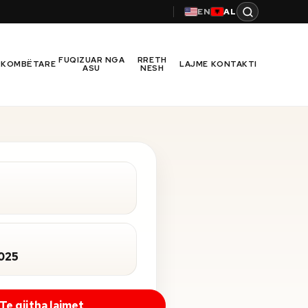
EN
AL
FUQIZUAR NGA
RRETH
RKOMBËTARE
LAJME
KONTAKTI
ASU
NESH
2025
Te gjitha lajmet