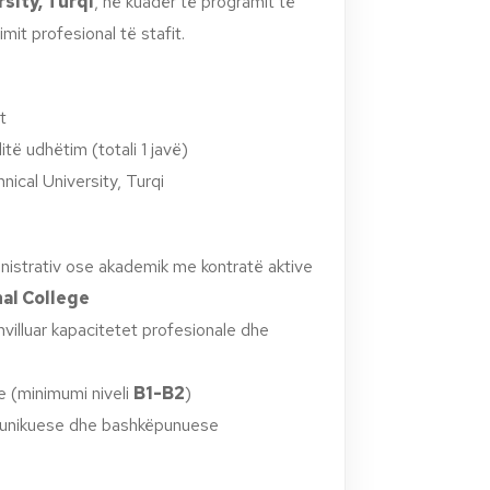
rsity, Turqi
, në kuadër të programit të
mit profesional të stafit.
t
ditë udhëtim (totali 1 javë)
hnical University, Turqi
inistrativ ose akademik me kontratë aktive
al College
hvilluar kapacitetet profesionale dhe
e (minimumi niveli
B1-B2
)
omunikuese dhe bashkëpunuese