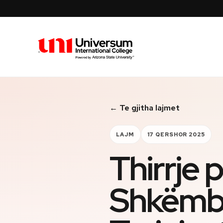
Universum University
← Te gjitha lajmet
LAJM
17 QERSHOR 2025
Thirrje 
Shkëmb