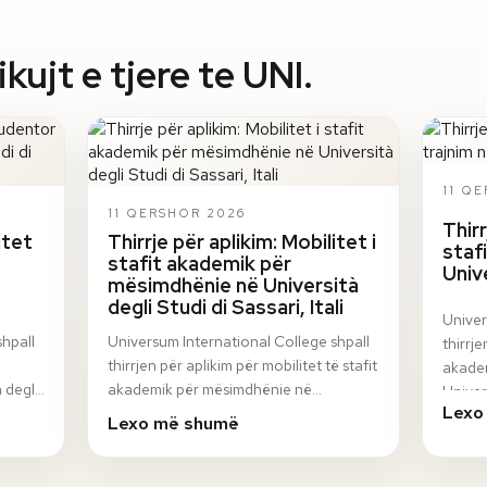
ujt e tjere te UNI.
11 Q
11 QERSHOR 2026
Thirr
itet
Thirrje për aplikim: Mobilitet i
staf
stafit akademik për
Univ
mësimdhënie në Università
degli Studi di Sassari, Itali
Univer
shpall
Universum International College shpall
thirrje
thirrjen për aplikim për mobilitet të stafit
akadem
 degli
akademik për mësimdhënie në
Univer
Lexo
n
Università degli Studi di Sassari, Itali, në
progr
Lexo më shumë
ku…