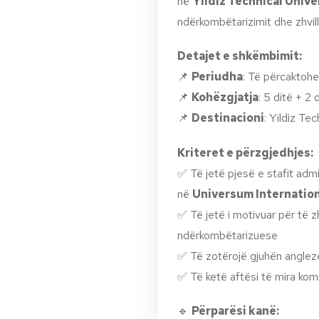
në
Yildiz Technical Unive
ndërkombëtarizimit dhe zhvilli
Detajet e shkëmbimit:
📌
Periudha
: Të përcaktohe
📌
Kohëzgjatja
: 5 ditë + 2 
📌
Destinacioni
: Yildiz Tec
Kriteret e përzgjedhjes:
✅ Të jetë pjesë e stafit adm
në
Universum Internation
✅ Të jetë i motivuar për të z
ndërkombëtarizuese
✅ Të zotërojë gjuhën anglez
✅ Të ketë aftësi të mira k
🔹
Përparësi kanë: