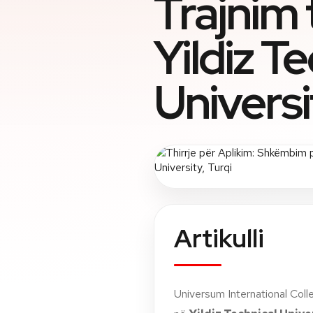
Trajnim 
Yildiz T
Universi
Artikulli
Universum International Colleg