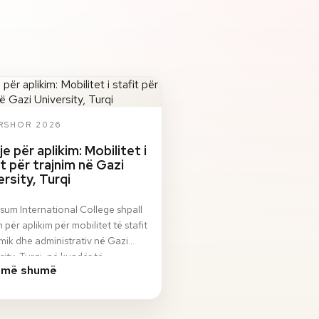
ERSHOR 2026
je për aplikim: Mobilitet i
it për trajnim në Gazi
ersity, Turqi
sum International College shpall
n për aplikim për mobilitet të stafit
ik dhe administrativ në Gazi
sity, Turqi, në kuadër të
 më shumë
ami…