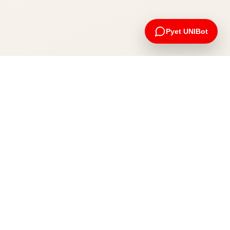
Pyet UNIBot
Apliko tani
Na kontaktoni