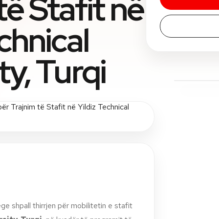
të Stafit në
echnical
ty, Turqi
e shpall thirrjen për mobilitetin e stafit