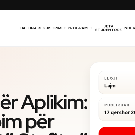
JETA
BALLINA
REGJISTRIMET
PROGRAMET
NDË
STUDENTORE
LLOJI
Lajm
për Aplikim:
PUBLIKUAR
im për
17 qershor 