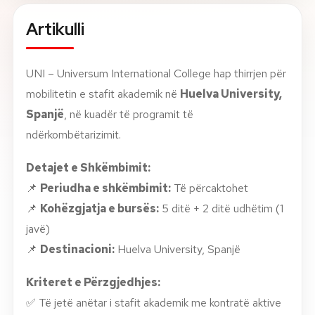
Artikulli
Rreth nesh
Lajme
UNI – Universum International College hap thirrjen për
mobilitetin e stafit akademik në
Huelva University,
Kontakti
Spanjë
, në kuadër të programit të
GJUHA
ndërkombëtarizimit.
EN
AL
Apliko
Kërko info
Detajet e Shkëmbimit:
HYR
📌
Periudha e shkëmbimit:
Të përcaktohet
UMS Staff
📌
Kohëzgjatja e bursës:
5 ditë + 2 ditë udhëtim (1
UMS Students
LMS Canvas
javë)
📌
Destinacioni:
Huelva University, Spanjë
Kriteret e Përzgjedhjes:
✅ Të jetë anëtar i stafit akademik me kontratë aktive