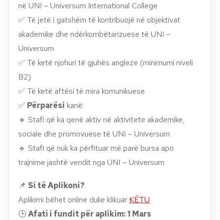
në UNI – Universum International College
✅ Të jetë i gatshëm të kontribuojë në objektivat
akademike dhe ndërkombëtarizuese të UNI –
Universum
✅ Të ketë njohuri të gjuhës angleze (minimumi niveli
B2)
✅ Të ketë aftësi të mira komunikuese
✅
Përparësi
kanë:
🔹 Stafi që ka qenë aktiv në aktivitete akademike,
sociale dhe promovuese të UNI – Universum
🔹 Stafi që nuk ka përfituar më parë bursa apo
trajnime jashtë vendit nga UNI – Universum
📌
Si të Aplikoni?
Aplikimi bëhet online duke klikuar
KËTU
🕒
Afati i fundit për aplikim: 1 Mars