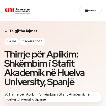
☰
MENU
Universum University
← Te gjitha lajmet
MENU
Ballina
LAJM
11 MARS 2025
Thirrje për Aplikim:
Regjistrimet
Shkëmbim i Stafit
Programet
Akademik në Huelva
Jeta Studentore
University, Spanjë
Ndërkombëtare
Fuqizuar nga ASU