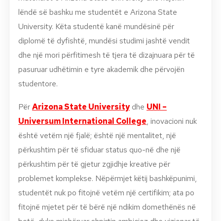
lëndë së bashku me studentët e Arizona State
University. Këta studentë kanë mundësinë për
diplomë të dyfishtë, mundësi studimi jashtë vendit
dhe një mori përfitimesh të tjera të dizajnuara për të
pasuruar udhëtimin e tyre akademik dhe përvojën
studentore.
Për
Arizona State University
dhe
UNI –
Universum International College
, inovacioni nuk
është vetëm një fjalë; është një mentalitet, një
përkushtim për të sfiduar status quo-në dhe një
përkushtim për të gjetur zgjidhje kreative për
problemet komplekse. Nëpërmjet këtij bashkëpunimi,
studentët nuk po fitojnë vetëm një certifikim; ata po
fitojnë mjetet për të bërë një ndikim domethënës në