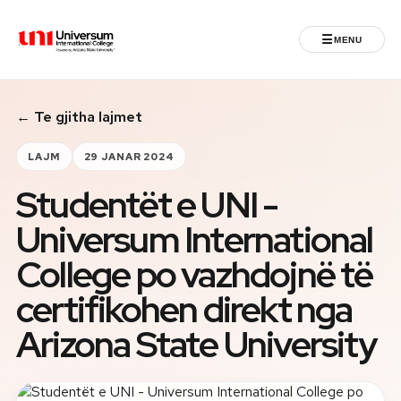
☰
MENU
Universum University
← Te gjitha lajmet
MENU
Ballina
LAJM
29 JANAR 2024
Studentët e UNI -
Regjistrimet
Universum International
Programet
College po vazhdojnë të
Jeta Studentore
certifikohen direkt nga
Arizona State University
Ndërkombëtare
Fuqizuar nga ASU