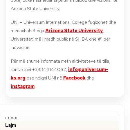
botë, duke mishëruar shpirtin ambicioz dhe vizionar të
Arizona State University.
UNI – Universum International College fuqizohet dhe
menaxhohet nga
Arizona State University
,
Universiteti më i madh publik në SHBA dhe #1 për
inovacion.
Për më shumë informata rreth aktiviteteve të tilla,
kontaktoni +38344144062,
info@universum-
ks.org
ose ndiqni UNI në
Facebook
dhe
Instagram
.
LLOJI
Lajm