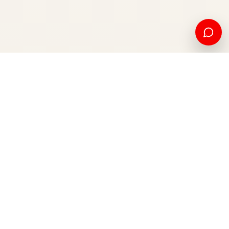
Edukim amerikan dhe mundësi ndërkombëtare, nga Kosova
për botën.
Apliko tani
Na kontaktoni