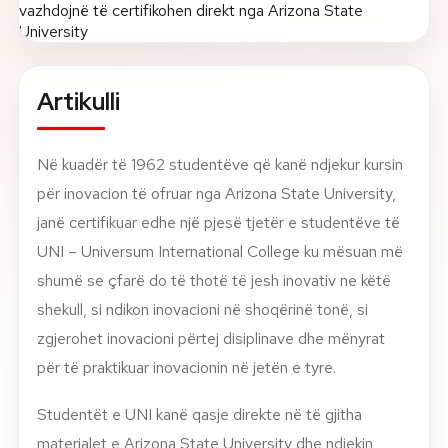
Rreth nesh
Lajme
Artikulli
Kontakti
Në kuadër të 1962 studentëve që kanë ndjekur kursin
GJUHA
për inovacion të ofruar nga Arizona State University,
EN
AL
Apliko
Kërko info
janë certifikuar edhe një pjesë tjetër e studentëve të
HYR
UNI – Universum International College ku mësuan më
UMS Staff
shumë se çfarë do të thotë të jesh
inovativ ne këtë
UMS Students
shekull, si ndikon inovacioni në shoqërinë tonë, si
LMS Canvas
zgjerohet inovacioni përtej disiplinave dhe mënyrat
për të praktikuar inovacionin në jetën e tyre.
Studentët e UNI kanë qasje direkte në të gjitha
materialet e Arizona State University dhe ndjekin