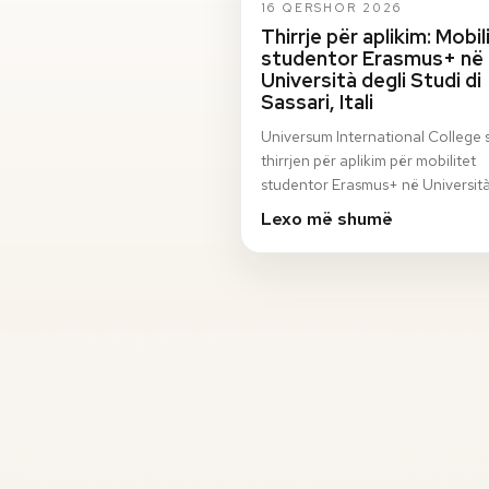
16 QERSHOR 2026
Thirrje për aplikim: Mobil
studentor Erasmus+ në
Università degli Studi di
Sassari, Itali
Universum International College 
thirrjen për aplikim për mobilitet
studentor Erasmus+ në Università
Studi di Sassari, Itali, për semestri
Lexo më shumë
vjeshto…