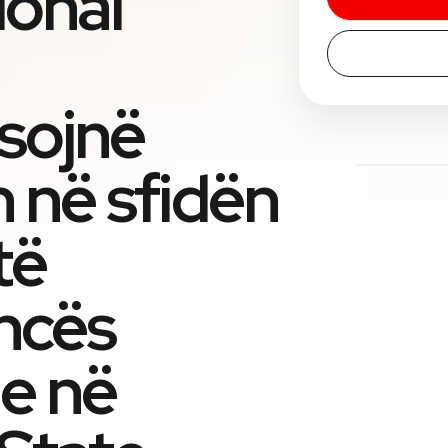
ional
sojnë
 në sfidën
të
encës
le në