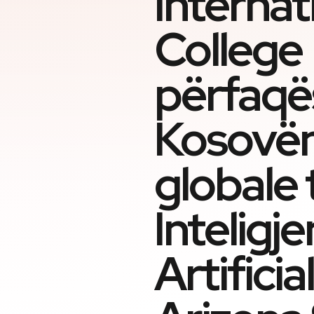
Internat
College
përfaqë
Kosovën
globale 
Inteligj
Artificia