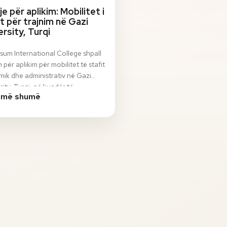
je për aplikim: Mobilitet i
it për trajnim në Gazi
ersity, Turqi
sum International College shpall
n për aplikim për mobilitet të stafit
ik dhe administrativ në Gazi
sity, Turqi, në kuadër të
 më shumë
ami…