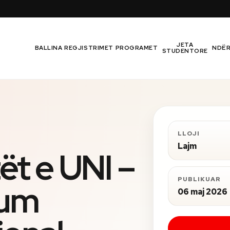
JETA
BALLINA
REGJISTRIMET
PROGRAMET
NDË
STUDENTORE
LLOJI
Lajm
ët e UNI –
PUBLIKUAR
sum
06 maj 2026