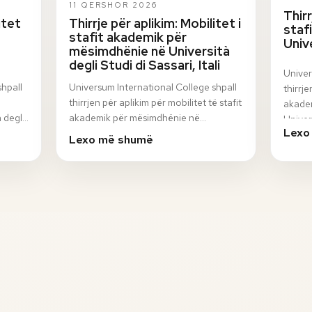
11 QERSHOR 2026
Thirr
itet
Thirrje për aplikim: Mobilitet i
staf
stafit akademik për
Univ
mësimdhënie në Università
degli Studi di Sassari, Itali
Univer
shpall
Universum International College shpall
thirrje
thirrjen për aplikim për mobilitet të stafit
akadem
 degli
akademik për mësimdhënie në
Univer
Lexo
n
Università degli Studi di Sassari, Itali, në
progr
Lexo më shumë
ku…