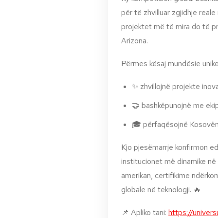
për të zhvilluar zgjidhje rea
projektet më të mira do të
Arizona.
Përmes kësaj mundësie unike
✨ zhvillojnë projekte inov
🤝 bashkëpunojnë me eki
🎓 përfaqësojnë Kosovën 
Kjo pjesëmarrje konfirmon edh
institucionet më dinamike në
amerikan, certifikime ndërko
globale në teknologji. 🔥
📌 Apliko tani:
https://univer