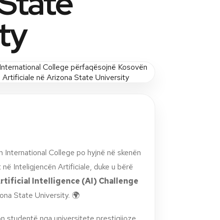
 State
ty
 International College po hyjnë në skenën
në Inteligjencën Artificiale, duke u bërë
rtificial Intelligence (AI) Challenge
ona State University. 🌍
n studentë nga universitete prestigjioze