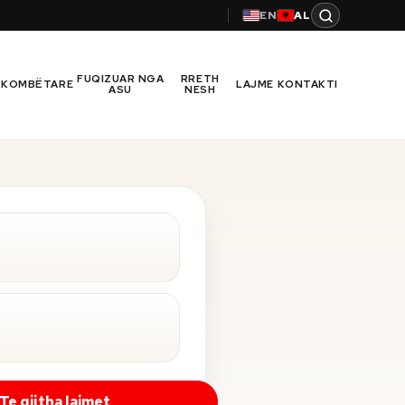
EN
AL
FUQIZUAR NGA
RRETH
RKOMBËTARE
LAJME
KONTAKTI
ASU
NESH
Te gjitha lajmet