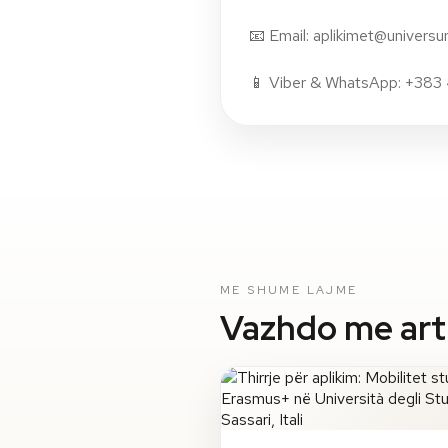
📧 Email:
aplikimet@universu
📱 Viber & WhatsApp: +383
ME SHUME LAJME
Vazhdo me artik