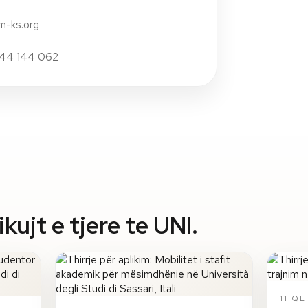
m-ks.org
 44 144 062
ujt e tjere te UNI.
11 Q