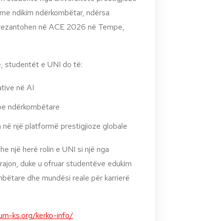
le me ndikim ndërkombëtar, ndërsa
 prezantohen në ACE 2026 në Tempe,
, studentët e UNI do të:
ative në AI
pe ndërkombëtare
në një platformë prestigjioze globale
e një herë rolin e UNI si një nga
 rajon, duke u ofruar studentëve edukim
mbëtare dhe mundësi reale për karrierë
sum-ks.org/kerko-info/