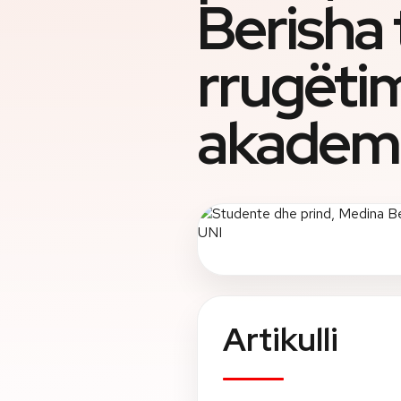
Berisha
rrugëtim
akademi
Artikulli