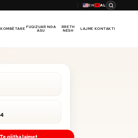
EN
AL
FUQIZUAR NGA
RRETH
RKOMBËTARE
LAJME
KONTAKTI
ASU
NESH
24
Te gjitha lajmet