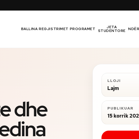
JETA
BALLINA
REGJISTRIMET
PROGRAMET
NDË
STUDENTORE
LLOJI
Lajm
e dhe
PUBLIKUAR
15 korrik 20
Medina