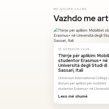
ME SHUME LAJME
Vazhdo me artik
16 QERSHOR 2026
Thirrje për aplikim: Mobil
studentor Erasmus+ në
Università degli Studi di
Sassari, Itali
Universum International College 
thirrjen për aplikim për mobilitet
studentor Erasmus+ në Università
Studi di Sassari, Itali, për semestri
Lexo më shumë
vjeshto…