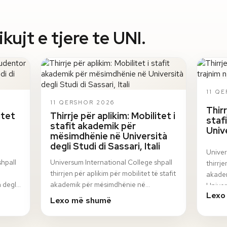
ujt e tjere te UNI.
11 Q
11 QERSHOR 2026
Thirr
itet
Thirrje për aplikim: Mobilitet i
staf
stafit akademik për
Univ
mësimdhënie në Università
degli Studi di Sassari, Itali
Univer
shpall
Universum International College shpall
thirrje
thirrjen për aplikim për mobilitet të stafit
akadem
 degli
akademik për mësimdhënie në
Univer
Lexo
n
Università degli Studi di Sassari, Itali, në
progr
Lexo më shumë
ku…