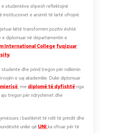
t e studentëve shpesh reflektojnë
nstitucionet e arsimit të lartë ofrojnë.
jetuar këtë transformim pozitiv është
e e diplomuar në departamentin e
m International College
fuqizuar
sity
.
 studente dhe prind tregon për ndikimin
ërvojën e saj akademike. Duke diplomuar
rmierisë
, me
diplomë të dyfishtë
nga
ajo tregon për ndryshimet dhe
mëzues i bashkimit të rolit të prindit dhe
 mundësitë unike që
UNI
ka ofruar për të