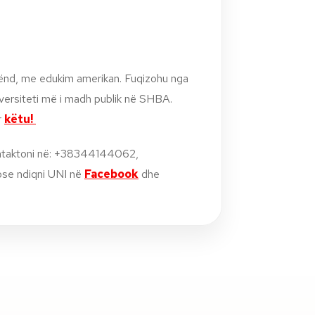
tënd, me edukim amerikan. Fuqizohu nga
iversiteti më i madh publik në SHBA.
r
këtu!
ntaktoni në: +38344144062,
se ndiqni UNI në
Facebook
dhe