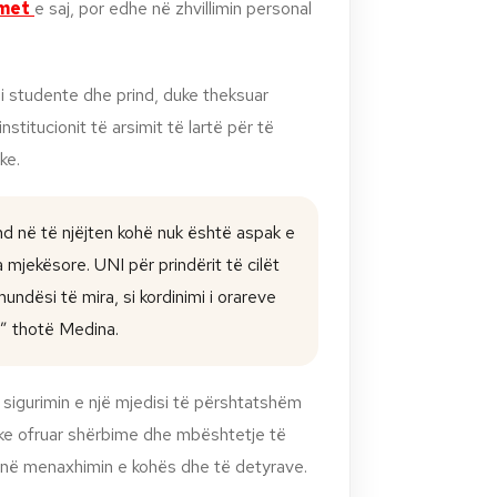
met
e saj, por edhe në zhvillimin personal
i studente dhe prind, duke theksuar
stitucionit të arsimit të lartë për të
ke.
nd në të njëjten kohë nuk është aspak e
 mjekësore. UNI për prindërit të cilët
ndësi të mira, si kordinimi i orareve
” thotë Medina.
 sigurimin e një mjedisi të përshtatshëm
uke ofruar shërbime dhe mbështetje të
 në menaxhimin e kohës dhe të detyrave.