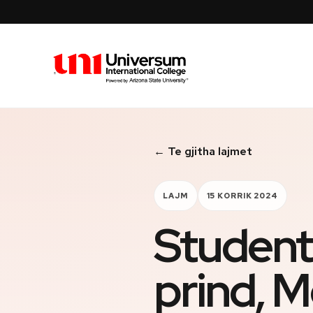
Universum University
← Te gjitha lajmet
LAJM
15 KORRIK 2024
Student
prind, 