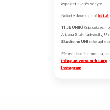
aspektet e jetës së tyre.
Ndiqni videon e plotë
këtu!
TI JE UNIK!
Krijo suksesin 
Arizona State University, Un
Studio në UNI
duke aplikua
Për më shumë informata, ko
info@universum-ks.org
o
Instagram
.