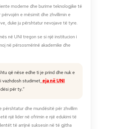
iente moderne dhe burime teknologjike të
 përvojën e mësimit dhe zhvillimin e
ve, duke ju përshtatur nevojave të tyre.
ës në UNI tregon se si një institucion i
ihmoj në përsosmërinë akademike dhe
htu që nëse edhe ti je prind dhe nuk e
’i vazhdosh studimet,
eja në UNI
ësi për ty..”
 përshtatur dhe mundësitë për zhvillim
etë një lider në ofrimin e një edukimi të
entët të arrijnë suksesin në të gjitha