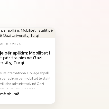
ERSHOR 2026
je për aplikim: Mobilitet i
it për trajnim në Gazi
ersity, Turqi
sum International College shpall
n për aplikim për mobilitet të stafit
ik dhe administrativ në Gazi
sity, Turqi, në kuadër të
 më shumë
ami…