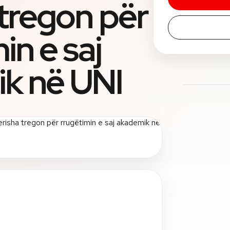
 tregon për
in e saj
k në UNI