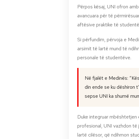
Përpos kësaj, UNI ofron amb
avancuara për të përmirësuar
aftësive praktike të studentë
Si përfundim, përvoja e Medin
arsimit të lartë mund të nd
personale të studentëve.
Në fjalët e Medinës: “
Kës
din ende se ku dëshiron t
sepse UNI ka shumë mund
Duke integruar mbështetjen e
profesional, UNI vazhdon të j
lartë cilësor, që ndihmon stud