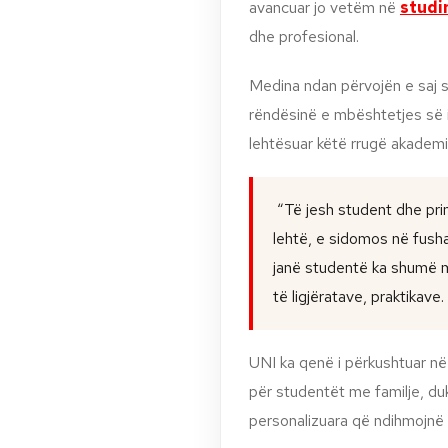
avancuar jo vetëm në
studi
dhe profesional.
Medina ndan përvojën e saj s
rëndësinë e mbështetjes së in
lehtësuar këtë rrugë akademi
“
Të jesh student dhe pri
lehtë, e sidomos në fusha
janë studentë ka shumë mu
të ligjëratave, praktikave.
UNI ka qenë i përkushtuar në
për studentët me familje, d
personalizuara që ndihmojnë