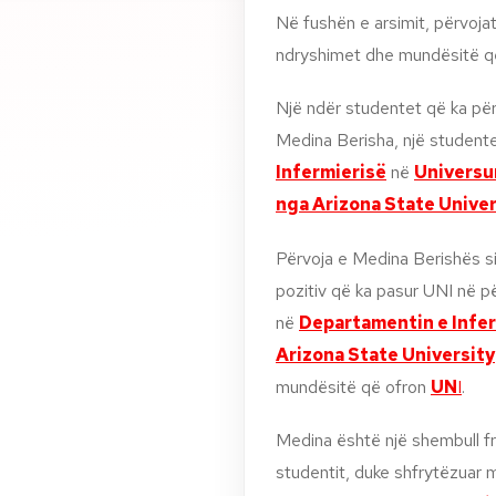
Në fushën e arsimit, përvoja
ndryshimet dhe mundësitë që i
Një ndër studentet që ka për
Medina Berisha, një student
Infermierisë
në
Universu
nga Arizona State Univer
Përvoja e Medina Berishës si
pozitiv që ka pasur UNI në p
në
Departamentin e Infe
Arizona State University
mundësitë që ofron
UN
I
.
Medina është një shembull fry
studentit, duke shfrytëzuar