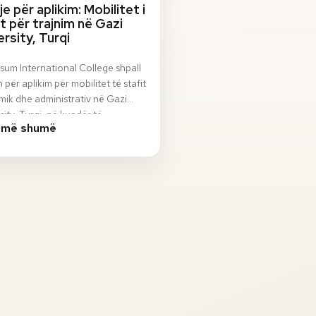
je për aplikim: Mobilitet i
it për trajnim në Gazi
ersity, Turqi
sum International College shpall
n për aplikim për mobilitet të stafit
ik dhe administrativ në Gazi
sity, Turqi, në kuadër të
 më shumë
ami…