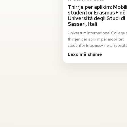
Thirrje për aplikim: Mobil
studentor Erasmus+ në
Università degli Studi di
Sassari, Itali
Universum International College 
thirrjen për aplikim për mobilitet
studentor Erasmus+ në Università
Studi di Sassari, Itali, për semestri
Lexo më shumë
vjeshto…