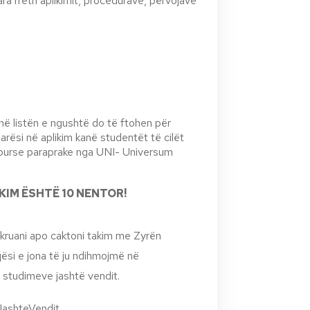
ara rreth aplikimit, procedurave, përvojave
ë listën e ngushtë do të ftohen për
parësi në aplikim kanë studentët të cilët
ë burse paraprake nga UNI- Universum
IKIM ËSHTË 10 NENTOR!
kruani apo caktoni takim me Zyrën
si e jona të ju ndihmojmë në
 studimeve jashtë vendit.
ashteVendit