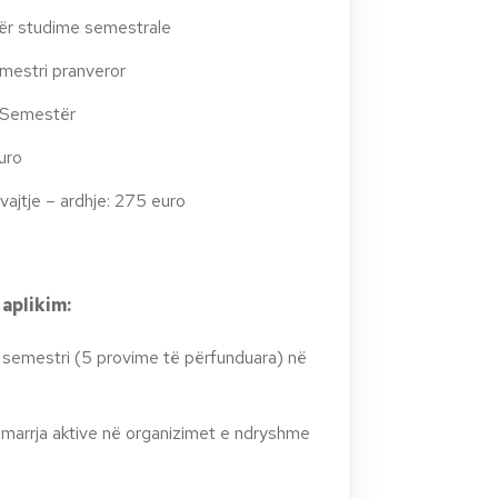
ër studime semestrale
mestri pranveror
1 Semestër
uro
vajtje – ardhje: 275 euro
 aplikim:
ë semestri (5 provime të përfunduara) në
ëmarrja aktive në organizimet e ndryshme