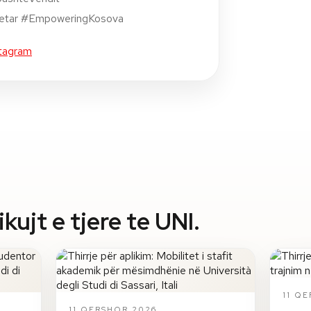
etar #EmpoweringKosova
tagram
ujt e tjere te UNI.
11 Q
11 QERSHOR 2026