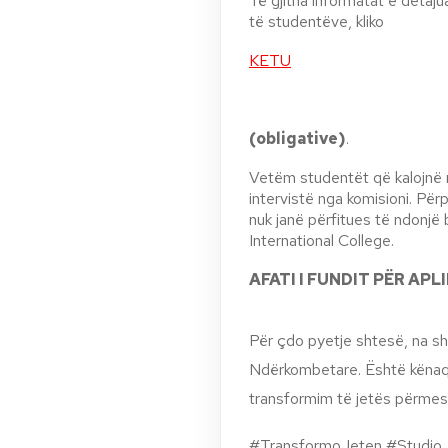
Të gjitha informatat e detaju
të studentëve, kliko
KETU
(obligative)
.
Vetëm studentët që kalojnë n
intervistë nga komisioni. Për
nuk janë përfitues të ndonj
International College.
AFATI I FUNDIT PËR APL
Për çdo pyetje shtesë, na sh
Ndërkombetare. Është kënaqë
transformim të jetës përmes
#TransformoJeten #StudioJ