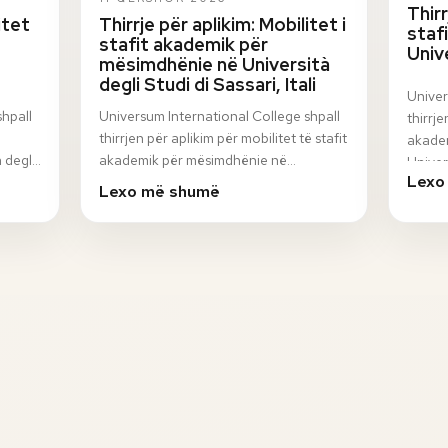
Thirr
itet
Thirrje për aplikim: Mobilitet i
staf
stafit akademik për
Univ
mësimdhënie në Università
degli Studi di Sassari, Itali
Univer
shpall
Universum International College shpall
thirrje
thirrjen për aplikim për mobilitet të stafit
akadem
 degli
akademik për mësimdhënie në
Univer
Lexo
n
Università degli Studi di Sassari, Itali, në
progr
Lexo më shumë
ku…