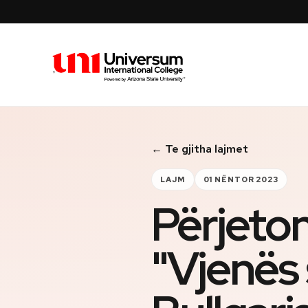
Universum University
← Te gjitha lajmet
LAJM
01 NËNTOR 2023
Përjeton
"Vjenës 