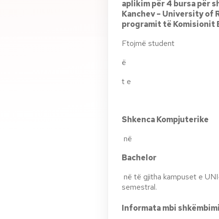
aplikim për 4 bursa për
Kanchev – University of 
programit të Komisionit 
Ftojmë student
ë
t e
Shkenca Kompjuterike
në
Bachelor
në të gjitha kampuset e UNI
semestral.
Informata mbi shkëmbimi