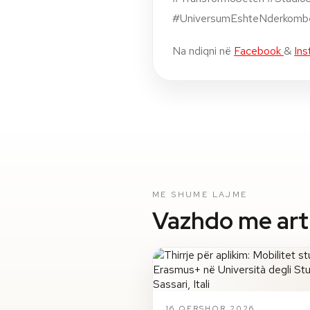
#UniversumEshteNderkomb
Na ndiqni në
Facebook
&
Ins
ME SHUME LAJME
Vazhdo me artik
16 QERSHOR 2026