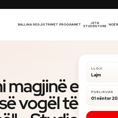
JETA
BALLINA
REGJISTRIMET
PROGRAMET
NDË
STUDENTORE
LLOJI
Lajm
i magjinë e
PUBLIKUAR
së vogël të
01 nëntor 2