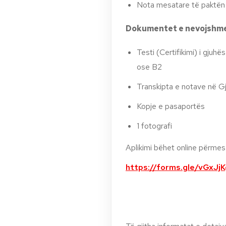
Nota mesatare të paktën
Dokumentet e nevojshme 
Testi (Certifikimi) i gjuh
ose B2
Transkipta e notave në G
Kopje e pasaportës
1 fotografi
Aplikimi bëhet online përmes k
https://forms.gle/vGxJ