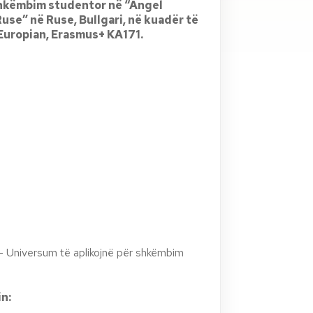
 shkëmbim studentor në
“Angel
Ruse”
në Ruse, Bullgari, në kuadër të
Europian, Erasmus+ KA171.
- Universum të aplikojnë për shkëmbim
n: