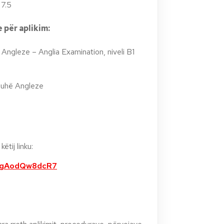
 7.5
për aplikim:
ës Angleze – Anglia Examination, niveli B1
juhë Angleze
ëtij linku:
jKgAodQw8dcR7