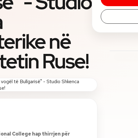
së" - Studio
a
erike në
tetin Ruse!
onal College hap thirrjen për