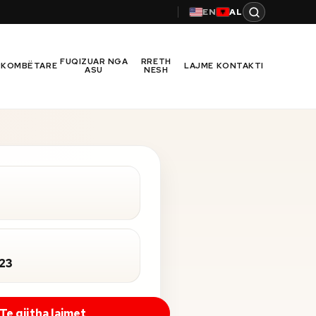
EN
AL
FUQIZUAR NGA
RRETH
RKOMBËTARE
LAJME
KONTAKTI
ASU
NESH
023
Te gjitha lajmet