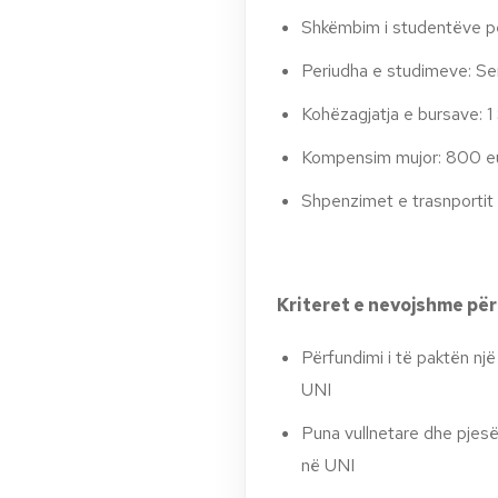
Shkëmbim i studentëve p
Periudha e studimeve: Se
Kohëzagjatja e bursave: 
Kompensim mujor: 800 e
Shpenzimet e trasnportit 
Kriteret e nevojshme për
Përfundimi i të paktën nj
UNI
Puna vullnetare dhe pjes
në UNI