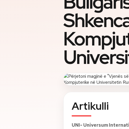
Bullgari
Shkenc
Kompjut
Universi
Artikulli
UNI- Universum Internati