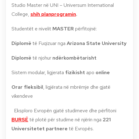
Studio Master në UNI – Universum International
College,
shih planprogramin
.
Studentët e nivelit
MASTER
përfitojnë:
Diplomë
të Fuqizuar nga
Arizona State University
Diplomë
të njohur
ndërkombëtarisht
Sistem modular, ligjerata
fizikisht
apo
online
Orar fleksibil
, ligjërata në mbrëmje dhe gjatë
vikendeve
Eksploro Evropën gjatë studimeve dhe përfitoni
BURSË
të plotë për studime në njërin nga
221
Universitetet partnere
të Evropës.