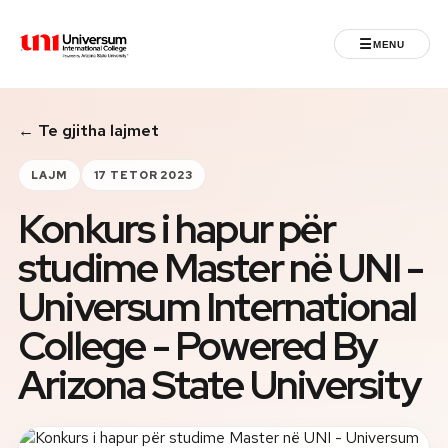
☰
MENU
Universum University
← Te gjitha lajmet
MENU
Ballina
LAJM
17 TETOR 2023
Konkurs i hapur për
Regjistrimet
studime Master në UNI -
Programet
Universum International
Jeta Studentore
College - Powered By
Arizona State University
Ndërkombëtare
Fuqizuar nga ASU