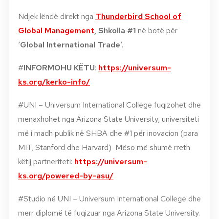
Ndjek lëndë direkt nga
Thunderbird School of
Global
Manag
ement
,
Shkolla #1
në botë për
‘
Global International Trade
‘.
#
INFORMOHU KËTU
:
https://universum-
ks.org/kerko-info/
#UNI – Universum International College fuqizohet dhe
menaxhohet nga Arizona State University, universiteti
më i madh publik në SHBA dhe #1 për inovacion (para
MIT, Stanford dhe Harvard) Mëso më shumë rreth
këtij partneriteti:
https://universum-
ks.org/powered-by-asu/
#Studio në UNI – Universum International College dhe
merr diplomë të fuqizuar nga Arizona State University.