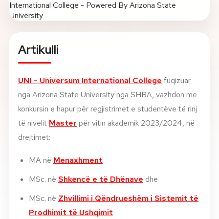
Rreth nesh
Lajme
Artikulli
Kontakti
UNI – Universum International College
fuqizuar
GJUHA
nga Arizona State University nga SHBA, vazhdon me
EN
AL
Apliko
Kërko info
konkursin e hapur për regjistrimet e studentëve të rinj
HYR
të nivelit
Master
për vitin akademik 2023/2024, në
UMS Staff
drejtimet:
UMS Students
LMS Canvas
MA në
Menaxhment
MSc. në
Shkencë
e të Dhënave
dhe
MSc. në
Zhvillimi
i
Qëndrueshëm i Sistemit të
Prodhimit të Ushqimit