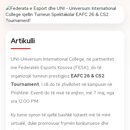
Rreth nesh
Lajme
Artikulli
Kontakti
GJUHA
EN
AL
Apliko
Kërko info
UNI-Universum International College, në partneritet
me Federatën Esports Kosova (FESK), do të
HYR
organizojë turneun prestigjioz
EAFC 26 & CS2
UMS Staff
Tournament
, i cili do të zhvillohet në kampusin në
UMS Students
Prishtinë. Eventi do të nisë të enjten, më 7 maj, nga
LMS Canvas
ora 12:00 PM.
Ky turne synon të sjellë bashkë lojtarët më të mirë
virtualë, duke promovuar frymën konkurruese dhe