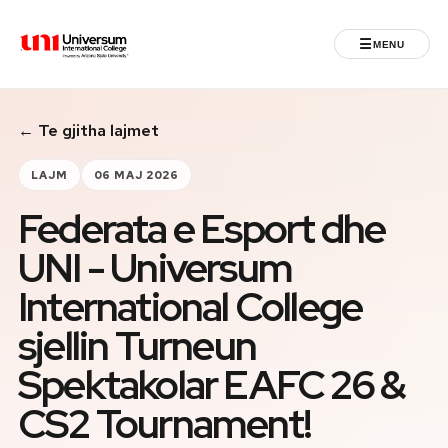
☰
MENU
Universum University
← Te gjitha lajmet
MENU
Ballina
LAJM
06 MAJ 2026
Federata e Esport dhe
Regjistrimet
UNI - Universum
Programet
International College
Jeta Studentore
sjellin Turneun
Spektakolar EAFC 26 &
Ndërkombëtare
CS2 Tournament!
Fuqizuar nga ASU