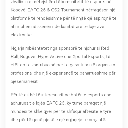
zhvillimin e mëtejshëm të komunitetit të esports në
Kosovë. EAFC 26 & CS2 Tournament përfaqëson një
platformë të rëndësishme për të rinjtë që aspirojnë të
afirmohen në skenën ndërkombëtare të lojërave
elektronike.
Ngjarja mbështetet nga sponsorë të njohur si Red
Bull, Rugove, HyperActive dhe Xportal Esports, të
cilët do të kontribuojnë për të garantuar një organizim
profesional dhe një eksperiencë të paharrueshme për
pjesëmarrësit.
Për të gjithë të interesuarit në botën e esports dhe
adhuruesit e lojës EAFC 26, ky turne paraqet një
mundësi të shkëlqyer për të shfaqur aftësitë e tyre
dhe për të qenë pjesë e një ngjarjeje të veçantë.