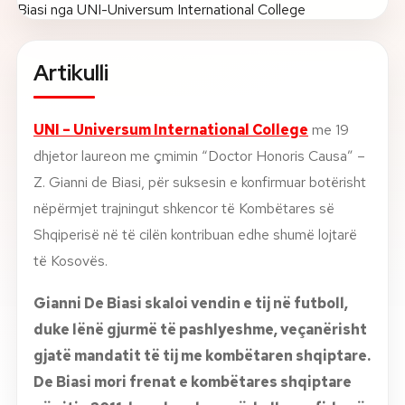
Rreth nesh
Artikulli
Lajme
UNI – Universum International College
me 19
Kontakti
dhjetor laureon me çmimin “Doctor Honoris Causa” –
GJUHA
EN
AL
Apliko
Kërko info
Z. Gianni de Biasi, për suksesin e konfirmuar botërisht
nëpërmjet trajningut shkencor të Kombëtares së
HYR
Shqiperisë në të cilën kontribuan edhe shumë lojtarë
UMS Staff
të Kosovës.
UMS Students
LMS Canvas
Gianni De Biasi skaloi vendin e tij në futboll,
duke lënë gjurmë të pashlyeshme, veçanërisht
gjatë mandatit të tij me kombëtaren shqiptare.
De Biasi mori frenat e kombëtares shqiptare