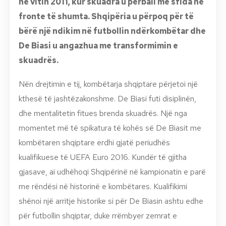
në vitin 2011, kur skuadra u përball me sfida në
fronte të shumta. Shqipëria u përpoq për të
bërë një ndikim në futbollin ndërkombëtar dhe
De Biasi u angazhua me transformimin e
skuadrës.
Nën drejtimin e tij, kombëtarja shqiptare përjetoi një
kthesë të jashtëzakonshme. De Biasi futi disiplinën,
dhe mentalitetin fitues brenda skuadrës. Një nga
momentet më të spikatura të kohës së De Biasit me
kombëtaren shqiptare erdhi gjatë periudhës
kualifikuese të UEFA Euro 2016. Kundër të gjitha
gjasave, ai udhëhoqi Shqipërinë në kampionatin e parë
me rëndësi në historinë e kombëtares. Kualifikimi
shënoi një arritje historike si për De Biasin ashtu edhe
për futbollin shqiptar, duke rrëmbyer zemrat e