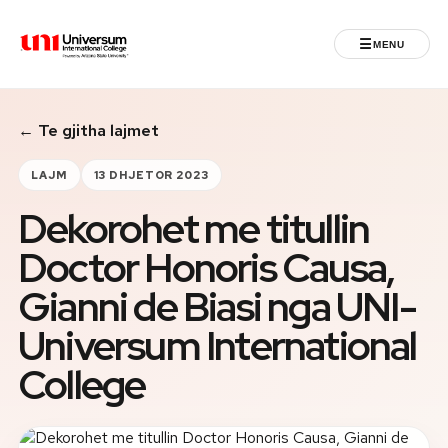
☰
MENU
Universum University
← Te gjitha lajmet
MENU
Ballina
LAJM
13 DHJETOR 2023
Dekorohet me titullin
Regjistrimet
Doctor Honoris Causa,
Programet
Gianni de Biasi nga UNI-
Jeta Studentore
Universum International
College
Ndërkombëtare
Fuqizuar nga ASU