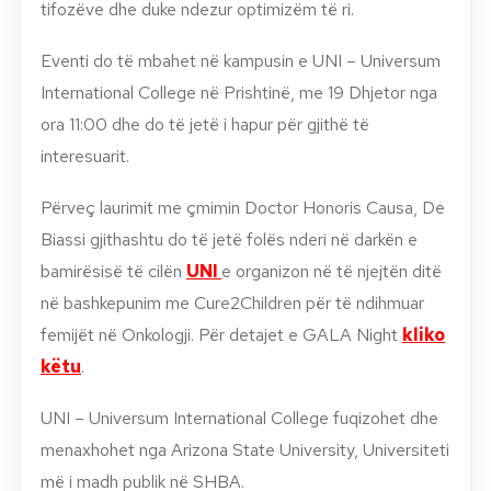
tifozëve dhe duke ndezur optimizëm të ri.
Eventi do të mbahet në kampusin e UNI – Universum
International College në Prishtinë, me 19 Dhjetor nga
ora 11:00 dhe do të jetë i hapur për gjithë të
interesuarit.
P
ë
rveç laurimit me çmimin Doctor Honoris Causa, De
Biassi gjithashtu do t
ë
jet
ë
fol
ë
s nderi n
ë
dark
ë
n e
bamir
ë
sis
ë
t
ë
cil
ë
n
UNI
e organizon në të njejt
ë
n ditë
n
ë
bashkepunim me Cure2Children p
ë
r t
ë
ndihmuar
femij
ë
t n
ë
Onkologji. Për detajet e GALA Night
kliko
këtu
.
UNI – Universum International College fuqizohet dhe
menaxhohet nga Arizona State University, Universiteti
më i madh publik në SHBA.