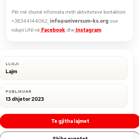
Për më shumë informata rreth aktiviteteve kontaktoni
+38344144062,
info@universum-ks.org
ose
ndiqni UNI në
Facebook
dhe
Instagram
.
LLOJI
Lajm
PUBLIKUAR
13 dhjetor 2023
Te gjitha lajmet
Shiko eventet