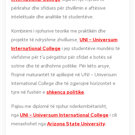
përkrahur dhe sfidues për zhvillimin e aftësive
intelektuale dhe analitike të studentëve.
Kombinimi i njohurive teorike me praktikën dhe
projekte të ndryshme zhvilluese,
UNI – Universum
International College
i jep studentëve mundësi të
vlefshme për t’u përgatitur për sfidat e botës së
sotme dhe të ardhshme politike. Për këto arsye,
ftojmë maturantët të aplikojnë në UNI – Universum
International College dhe të zgjerojnë horizontet e
tyre në fushën e
shkenca politike
.
Pajisu me diplomë të njohur nderkombëtarisht,
nga
UNI – Universum International College
i cili
menaxhohet nga
Arizona State University
.