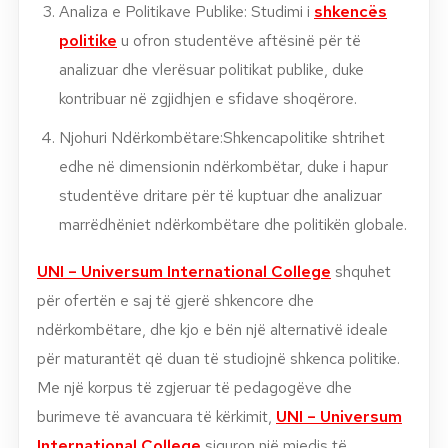
Analiza e Politikave Publike: Studimi i
shkencës
politike
u ofron studentëve aftësinë për të
analizuar dhe vlerësuar politikat publike, duke
kontribuar në zgjidhjen e sfidave shoqërore.
Njohuri Ndërkombëtare:Shkencapolitike shtrihet
edhe në dimensionin ndërkombëtar, duke i hapur
studentëve dritare për të kuptuar dhe analizuar
marrëdhëniet ndërkombëtare dhe politikën globale.
UNI – Universum International College
shquhet
për ofertën e saj të gjerë shkencore dhe
ndërkombëtare, dhe kjo e bën një alternativë ideale
për maturantët që duan të studiojnë shkenca politike.
Me një korpus të zgjeruar të pedagogëve dhe
burimeve të avancuara të kërkimit,
UNI – Universum
International College
siguron një mjedis të