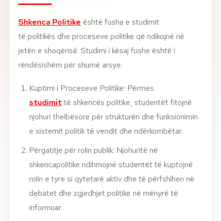
Rreth nesh
Shkenca Politike
është fusha e studimit
të politikës dhe proceseve politike që ndikojnë në
Lajme
jetën e shoqërisë. Studimi i kësaj fushe është i
rëndësishëm për shumë arsye:
Kontakti
GJUHA
Kuptimi i Proceseve Politike: Përmes
EN
AL
Apliko
Kërko info
studimit
të shkencës politike, studentët fitojnë
njohuri thelbësore për strukturën dhe funksionimin
HYR
e sistemit politik të vendit dhe ndërkombëtar.
UMS Staff
UMS Students
Përgatitje për rolin publik: Njohuritë në
LMS Canvas
shkencapolitike ndihmojnë studentët të kuptojnë
rolin e tyre si qytetarë aktiv dhe të përfshihen në
debatet dhe zgjedhjet politike në mënyrë të
informuar.