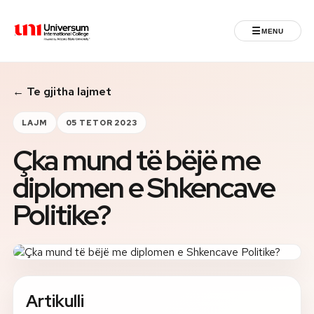
☰
MENU
Universum University
← Te gjitha lajmet
MENU
Ballina
LAJM
05 TETOR 2023
Çka mund të bëjë me
Regjistrimet
diplomen e Shkencave
Programet
Politike?
Jeta Studentore
Ndërkombëtare
Artikulli
Fuqizuar nga ASU