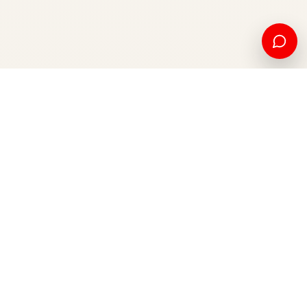
Edukim amerikan dhe mundësi ndërkombëtare, nga Kosova
për botën.
Apliko tani
Na kontaktoni