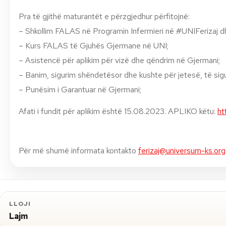
Pra të gjithë maturantët e përzgjedhur përfitojnë:
–
Shkollim FALAS në Programin Infermieri në #UNIFerizaj d
–
Kurs FALAS të Gjuhës Gjermane në UNI;
–
Asistencë për aplikim për vizë dhe qëndrim në Gjermani;
–
Banim, sigurim shëndetësor dhe kushte për jetesë, të sig
–
Punësim i Garantuar në Gjermani;
Afati i fundit për aplikim është 15.08.2023.
APLIKO këtu:
ht
Për më shumë informata kontakto
ferizaj@universum-ks.org
LLOJI
Lajm