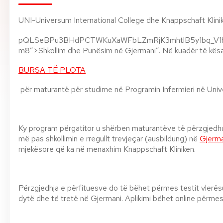
Rreth nesh
UNI-Universum International College dhe Knappschaft Klinike
pQLSeBPu3BHdPCTWKuXaWFbLZmRjK3mhtlB5y1bq_V1h
Lajme
m8″>Shkollim dhe Punësim në Gjermani”. Në kuadër të kësaj
BURSA TË PLOTA
Kontakti
GJUHA
për maturantë për studime në Programin Infermieri në Uni
EN
AL
Apliko
Kërko info
HYR
Ky program përgatitor u shërben maturantëve të përzgjedhur
UMS Staff
më pas shkollimin e rregullt trevjeçar (ausbildung) në
Gjerma
UMS Students
mjekësore që ka në menaxhim Knappschaft Kliniken.
LMS Canvas
Përzgjedhja e përfituesve do të bëhet përmes testit vlerësu
dytë dhe të tretë në Gjermani. Aplikimi bëhet online përmes 