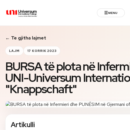
☰
MENU
Universum University
← Te gjitha lajmet
MENU
Ballina
LAJM
17 KORRIK 2023
BURSA të plota në Inferm
Regjistrimet
UNI-Universum Internatio
Programet
"Knappschaft"
Jeta Studentore
Ndërkombëtare
Artikulli
Fuqizuar nga ASU