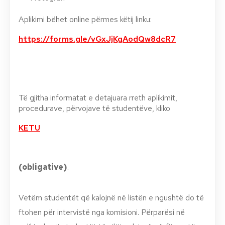
Aplikimi bëhet online përmes këtij linku:
https://forms.gle/vGxJjKgAodQw8dcR7
Të gjitha informatat e detajuara rreth aplikimit,
procedurave, përvojave të studentëve, kliko
KETU
(obligative)
.
Vetëm studentët që kalojnë në listën e ngushtë do të
ftohen për intervistë nga komisioni. Përparësi në