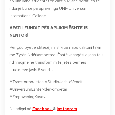
aplikim kanë studentët të cilët nuk janë përfitues të
ndonjë burse paraprake nga UNI- Universum
International College.
AFATI I FUNDIT PËR APLIKIM ËSHTË 15
NENTOR!
Për çdo pyetje shtesë, na shkruani apo caktoni takim
me Zyrën Ndërkombetare. Është kënaqësi e jona të ju
ndihmojmë në transformim të jetës përmes
studimeve jashtë vendit.
#TransformoJeten #StudioJashteVendit
#UniversumEshteNderkombetar
#EmpoweringKosova
Na ndiqni në
Facebook
&
Instagram