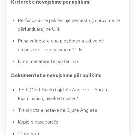
Kriteret e nevojshme për aplikim:
Përfundimi i të paktën një semestri (5 provime të
përfunduara) në UNI
Puna vullnetare dhe pjesëmarrja aktive në
organizimet e ndryshme në UNI
Nota mesatare të paktën 7.5
Dokumentet e nevojshme për aplikim:
Testi (Certifikimi) i gjuhës Angleze – Anglia
Examination, niveli B1 ose B2
Transkipta e notave në Gjuhë Angleze
Kopje e pasaportës
1 fotografi