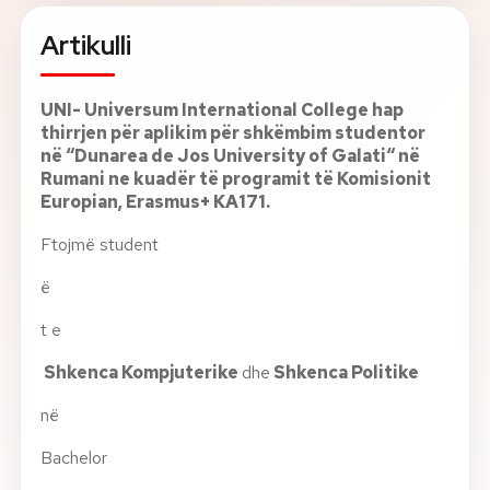
Artikulli
Rreth nesh
Lajme
UNI- Universum International College hap
thirrjen për aplikim për shkëmbim studentor
në
“Dunarea de Jos University of
Galati
“
në
Kontakti
Rumani
ne kuadër të programit të Komisionit
GJUHA
Europian, Erasmus+ KA171.
EN
AL
Apliko
Kërko info
Ftojmë student
HYR
ë
UMS Staff
UMS Students
t e
LMS Canvas
Shkenca Kompjuterike
dhe
Shkenca Politike
në
Bachelor