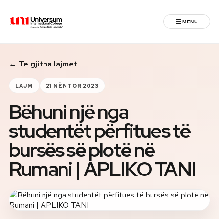
☰
MENU
Universum University
← Te gjitha lajmet
MENU
Ballina
LAJM
21 NËNTOR 2023
Bëhuni një nga
Regjistrimet
studentët përfitues të
Programet
bursës së plotë në
Jeta Studentore
Rumani | APLIKO TANI
Ndërkombëtare
Fuqizuar nga ASU