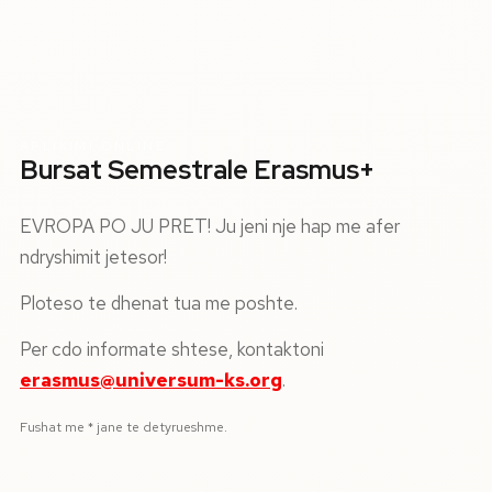
APLIKIMI ONLINE
Bursat Semestrale Erasmus+
EVROPA PO JU PRET! Ju jeni nje hap me afer
ndryshimit jetesor!
Ploteso te dhenat tua me poshte.
Per cdo informate shtese, kontaktoni
erasmus@universum-ks.org
.
Fushat me * jane te detyrueshme.