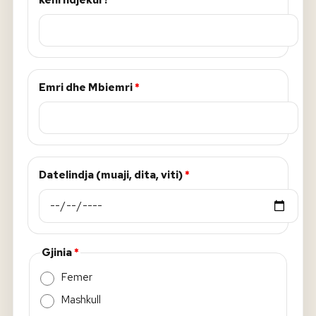
keni ndjekur?
*
Emri dhe Mbiemri
*
Datelindja (muaji, dita, viti)
*
Gjinia
*
Femer
Mashkull