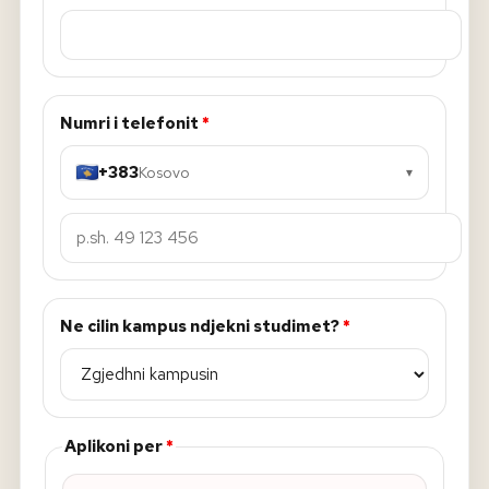
Numri i telefonit
*
+383
Kosovo
▾
Ne cilin kampus ndjekni studimet?
*
Aplikoni per
*