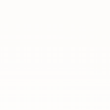
Rreth nesh
Lajme
Kontakti
GJUHA
EN
AL
Apliko
Kërko info
HYR
UMS Staff
UMS Students
LMS Canvas