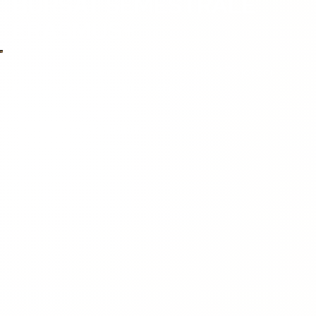
BURSAT SEMESTRALE
ERASMUS+
A jeni gati te transformoni jeten tuaj? Te jetoni
pervojen me te bukur te jetes?
Kthehu te Erasmus+