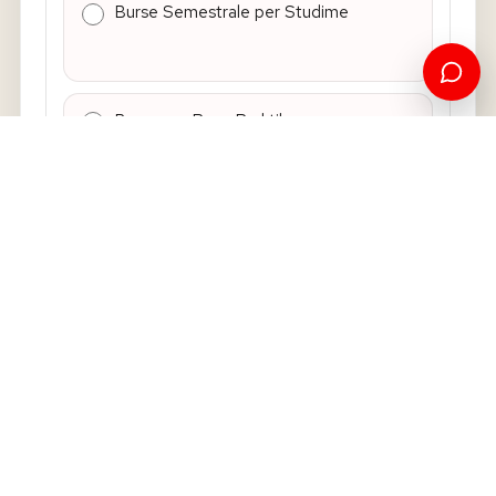
Burse Semestrale per Studime
Burse per Pune Praktike
Shkolle Verore/Dimerore
Trajnim afatshkurter
Programi ku studioni ne UNI-Universum
*