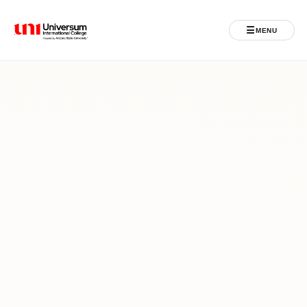
☰
MENU
Universum University
MENU
Ballina
Regjistrimet
Programet
Jeta Studentore
Ndërkombëtare
Fuqizuar nga ASU