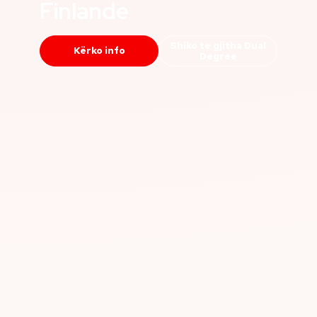
Finlande
Shiko te gjitha Dual
Kërko info
Degree