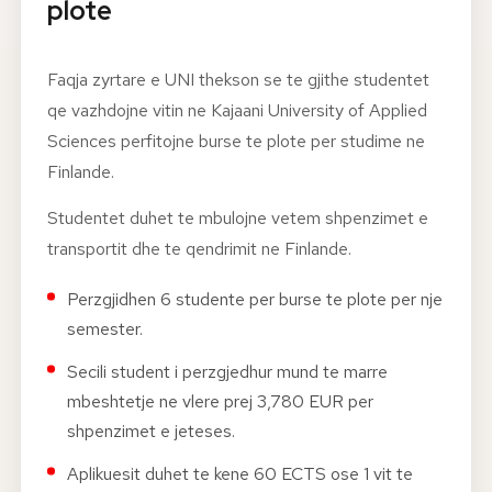
plote
Faqja zyrtare e UNI thekson se te gjithe studentet
qe vazhdojne vitin ne Kajaani University of Applied
Sciences perfitojne burse te plote per studime ne
Finlande.
Studentet duhet te mbulojne vetem shpenzimet e
transportit dhe te qendrimit ne Finlande.
Perzgjidhen 6 studente per burse te plote per nje
semester.
Secili student i perzgjedhur mund te marre
mbeshtetje ne vlere prej 3,780 EUR per
shpenzimet e jeteses.
Aplikuesit duhet te kene 60 ECTS ose 1 vit te