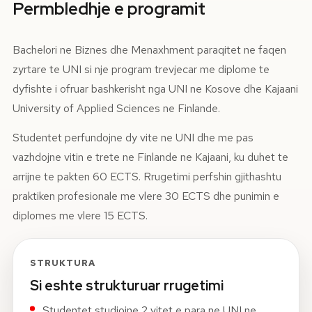
Permbledhje e programit
Bachelori ne Biznes dhe Menaxhment paraqitet ne faqen
zyrtare te UNI si nje program trevjecar me diplome te
dyfishte i ofruar bashkerisht nga UNI ne Kosove dhe Kajaani
University of Applied Sciences ne Finlande.
Studentet perfundojne dy vite ne UNI dhe me pas
vazhdojne vitin e trete ne Finlande ne Kajaani, ku duhet te
arrijne te pakten 60 ECTS. Rrugetimi perfshin gjithashtu
praktiken profesionale me vlere 30 ECTS dhe punimin e
diplomes me vlere 15 ECTS.
STRUKTURA
Si eshte strukturuar rrugetimi
Studentet studiojne 2 vitet e para ne UNI ne