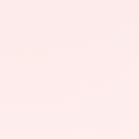
Rreth nesh
Lajme
Kontakti
GJUHA
EN
AL
Apliko
Kërko info
HYR
UMS Staff
UMS Students
LMS Canvas