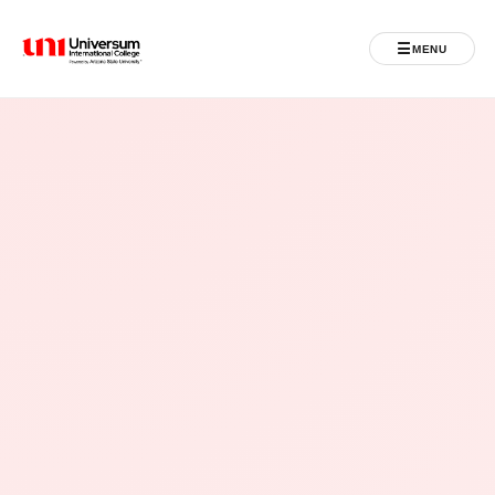
☰
MENU
Universum University
MENU
Ballina
Regjistrimet
Programet
Jeta Studentore
Ndërkombëtare
Fuqizuar nga ASU