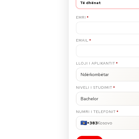
Të dhënat
E DETYRUESHME
EMRI
*
E DETYRUESHME
EMAIL
*
E DETYRUESHME
LLOJI I APLIKANTIT
*
Ndërkombëtar
E DETYRUESHME
NIVELI I STUDIMIT
*
Bachelor
E DETYRUESHME
NUMRI I TELEFONIT
*
+383
Kosovo