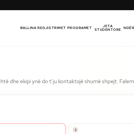
JETA
BALLINA
REGJISTRIMET
PROGRAMET
NDË
STUDENTORE
të dhe ekipi ynë do t’ju kontaktojë shumë shpejt. Falemi
2