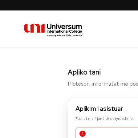
Universum University
Apliko tani
Plotësoni informatat më posh
Aplikim i asistuar
Fushat me * janë të detyrueshme.
1