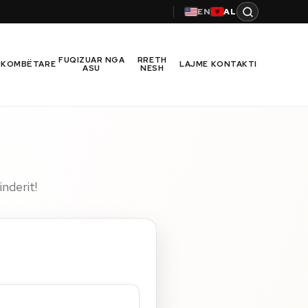
EN
AL
FUQIZUAR NGA
RRETH
RKOMBËTARE
LAJME
KONTAKTI
ASU
NESH
nderit!