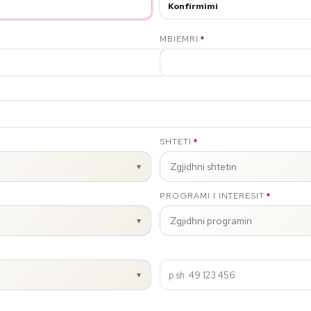
Konfirmimi
E DETYRUESHME
MBIEMRI
*
E DETYRUESHME
SHTETI
*
Zgjidhni shtetin
▾
E DETYRUESHME
PROGRAMI I INTERESIT
*
Zgjidhni programin
▾
▾