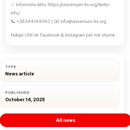
✅ Informohu këtu: https://universum-ks.org/kerko-
info/
📞 +38344144062 | ✉️
info@universum-ks.org
Ndiqni UNI në Facebook & Instagram për më shumë.
TYPE
News article
PUBLISHED
October 14, 2025
All news