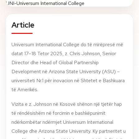
About
Article
News
Universum International College do të mirëpresë më
Contact
datat 17–18 Tetor 2025, z. Chris Johnson, Senior
LANGUAGE
EN
AL
Apply Now
Request Info
Director dhe Head of Global Partnership
Development në Arizona State University (ASU) –
SIGN IN
universiteti Nr.1 për inovacion në Shtetet e Bashkuara
UMS Staff
të Amerikës.
UMS Students
LMS Canvas
Vizita e z. Johnson në Kosovë shënon një tjetër hap
të rëndësishëm në forcimin e bashkëpunimit
ndërkombëtar ndërmjet Universum International
College dhe Arizona State University. Ky partneritet u