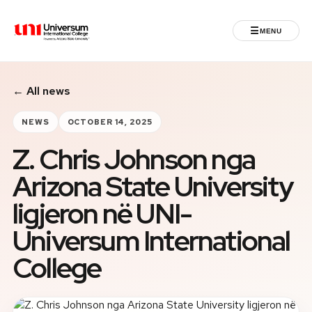
☰
MENU
Universum University
← All news
MENU
Home
NEWS
OCTOBER 14, 2025
Z. Chris Johnson nga
Admissions
Arizona State University
Programs
ligjeron në UNI-
Student Life
Universum International
College
International
Powered by ASU