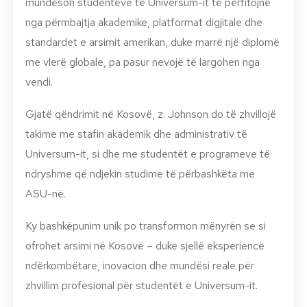
mundëson studentëve të Universum-it të përfitojnë
nga përmbajtja akademike, platformat digjitale dhe
standardet e arsimit amerikan, duke marrë një diplomë
me vlerë globale, pa pasur nevojë të largohen nga
vendi.
Gjatë qëndrimit në Kosovë, z. Johnson do të zhvillojë
takime me stafin akademik dhe administrativ të
Universum-it, si dhe me studentët e programeve të
ndryshme që ndjekin studime të përbashkëta me
ASU-në.
Ky bashkëpunim unik po transformon mënyrën se si
ofrohet arsimi në Kosovë – duke sjellë eksperiencë
ndërkombëtare, inovacion dhe mundësi reale për
zhvillim profesional për studentët e Universum-it.