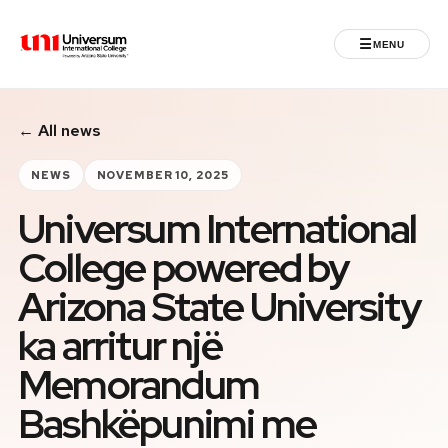
☰
MENU
Universum University
← All news
MENU
Home
NEWS
NOVEMBER 10, 2025
Universum International
Admissions
College powered by
Programs
Arizona State University
Student Life
ka arritur një
Memorandum
International
Bashkëpunimi me
Powered by ASU