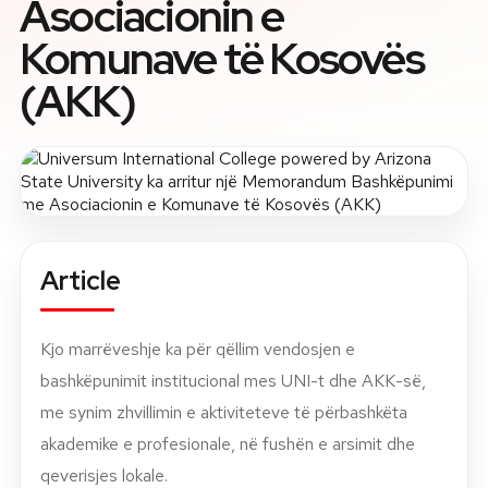
Asociacionin e
Komunave të Kosovës
About
(AKK)
News
Contact
LANGUAGE
EN
AL
Apply Now
Request Info
SIGN IN
Article
UMS Staff
UMS Students
Kjo marrëveshje ka për qëllim vendosjen e
LMS Canvas
bashkëpunimit institucional mes UNI-t dhe AKK-së,
me synim zhvillimin e aktiviteteve të përbashkëta
akademike e profesionale, në fushën e arsimit dhe
qeverisjes lokale.