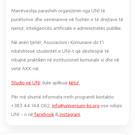
Marrëveshja parasheh organizimin nga UNI të
punëtorive dhe seminareve në fushën e të drejtave të
njeriut, inteligjencës artificiale e administratës publike.
Në anën tjetër, Asociacioni i Komunave do t’i
mbështesë studentët e UNI-t që dëshirojnë të
mbajnë praktikën në institucionet komunale si dhe në
vetë AKK-në.
Studio në UNI
duke aplikuar
këtu!
Për më shumë informata rreth programit kontakto
+383 44 144 062,
info@universum-ks.org
ose ndiqni
UNI – n në
facebook
&
instagram
.