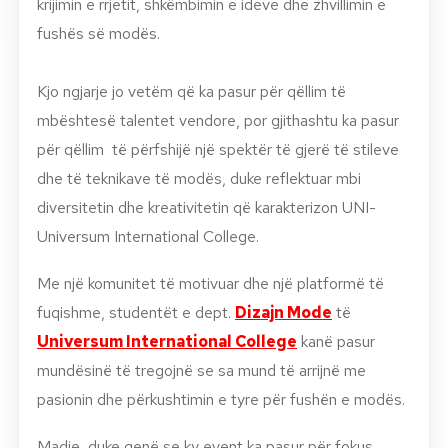
krijimin e rrjetit, shkëmbimin e ideve dhe zhvillimin e
fushës së modës.
Kjo ngjarje jo vetëm që ka pasur për qëllim të
mb
ështesë talentet vendore, por gjithashtu ka pasur
për qëllim të përfshijë një spektër të gjerë të stileve
dhe të teknikave të modës, duke reflektuar mbi
diversitetin dhe kreativitetin që karakterizon UNI-
Universum International College.
Me një komunitet të motivuar dhe një platformë të
fuqishme, studentët e dept.
Dizajn Mode
të
Universum International College
kanë pasur
mundësinë të tregojnë se sa mund të arrijnë me
pasionin dhe përkushtimin e tyre për fushën e modës.
Madje, duke qenë se ky event ka pasur për fokus