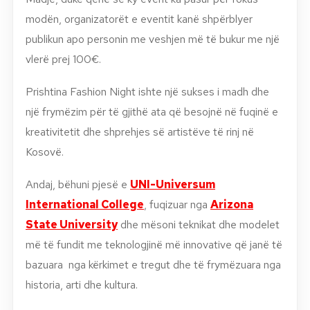
modën, organizatorët e eventit kanë shpërblyer
publikun apo personin me veshjen më të bukur me një
vlerë prej 100€.
Prishtina Fashion Night ishte një sukses i madh dhe
një frymëzim për të gjithë ata që besojnë në fuqinë e
kreativitetit dhe shprehjes së artistëve të rinj në
Kosov
ë.
Andaj, b
ëhuni pjesë e
UNI
-Universum
International College
, fuqizuar nga
Arizona
State University
dhe mësoni teknikat dhe modelet
më të fundit me teknologjinë më innovative që janë të
bazuara nga kërkimet e tregut dhe të frymëzuara nga
historia, arti dhe kultura.