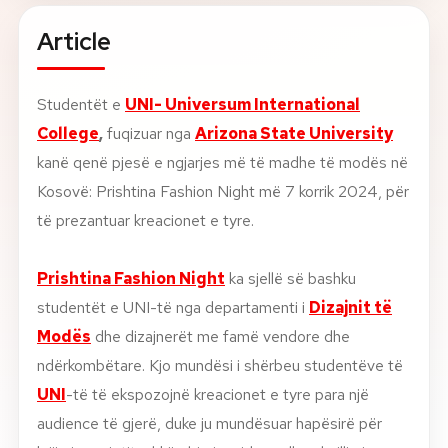
Article
About
News
Studentët e
UNI- Universum International
College
,
fuqizuar nga
Arizona State University
Contact
kanë qenë pjesë e ngjarjes më të madhe të modës në
LANGUAGE
Kosovë: Prishtina Fashion Night më 7 korrik 2024, për
EN
AL
Apply Now
Request Info
të prezantuar kreacionet e tyre.
SIGN IN
UMS Staff
Prishtina Fashion Night
ka sjellë së bashku
UMS Students
studentët e UNI-të nga departamenti i
Dizajnit të
LMS Canvas
Modës
dhe dizajnerët me famë vendore dhe
ndërkombëtare. Kjo mundësi i shërbeu studentëve të
UNI
-të të ekspozojnë kreacionet e tyre para një
audience të gjerë, duke ju mundësuar hapësirë për