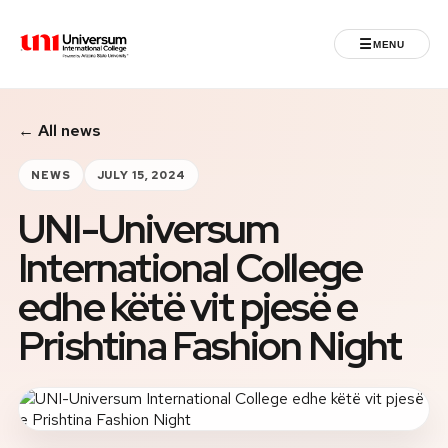
☰
MENU
Universum University
← All news
MENU
Home
NEWS
JULY 15, 2024
UNI-Universum
Admissions
International College
Programs
edhe këtë vit pjesë e
Student Life
Prishtina Fashion Night
International
Powered by ASU