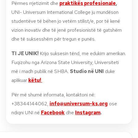
Përmes rrjetizimit dhe
praktikës profesionale
,
UNI- Universum International College ju mundëson
studentëve të bëhen jo vetëm stilist/e, por të kenë
vizion inovativ dhe të jenë profesionistë të gatshëm
dhe të suksesshëm për tregun e punës.
TI JE UNIK!
Krijo suksesin tënd, me edukim amerikan.
Fuqizohu nga Arizona State University, Universiteti
më i madh publik në SHBA.
Studio në UNI
duke
aplikuar
këtu!
Për më shumë informata, kontaktoni në:
+38344144062,
info@universum-ks.org
ose
ndiqni UNI në
Facebook
dhe
Instagram
.