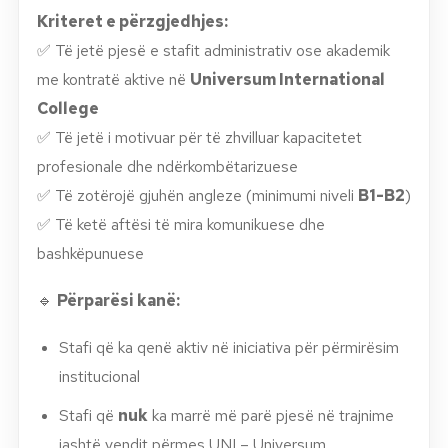
Kriteret e përzgjedhjes:
✅ Të jetë pjesë e stafit administrativ ose akademik
me kontratë aktive në
Universum International
College
✅ Të jetë i motivuar për të zhvilluar kapacitetet
profesionale dhe ndërkombëtarizuese
✅ Të zotërojë gjuhën angleze (minimumi niveli
B1-B2
)
✅ Të ketë aftësi të mira komunikuese dhe
bashkëpunuese
🔹
Përparësi kanë:
Stafi që ka qenë aktiv në iniciativa për përmirësim
institucional
Stafi që
nuk
ka marrë më parë pjesë në trajnime
jashtë vendit përmes UNI – Universum