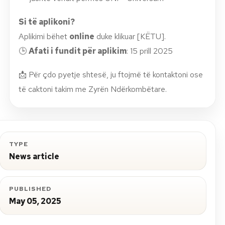
Si të aplikoni?
Aplikimi bëhet
online
duke klikuar [KËTU].
🕒
Afati i fundit për aplikim
: 15 prill 2025
📩 Për çdo pyetje shtesë, ju ftojmë të kontaktoni ose
të caktoni takim me Zyrën Ndërkombëtare.
TYPE
News article
PUBLISHED
May 05, 2025