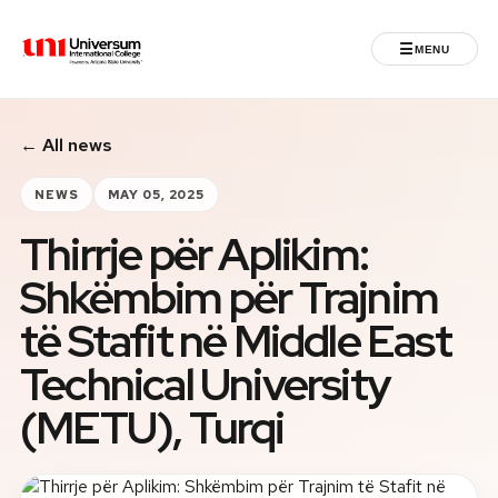
☰
MENU
Universum University
← All news
MENU
Home
NEWS
MAY 05, 2025
Thirrje për Aplikim:
Admissions
Shkëmbim për Trajnim
Programs
të Stafit në Middle East
Student Life
Technical University
(METU), Turqi
International
Powered by ASU