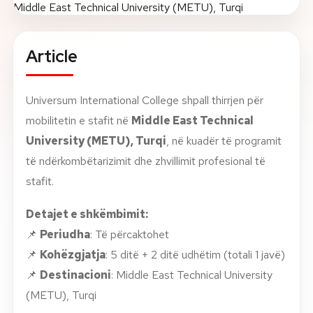
About
Article
News
Universum International College shpall thirrjen për
Contact
mobilitetin e stafit në
Middle East Technical
LANGUAGE
EN
AL
Apply Now
Request Info
University (METU), Turqi
, në kuadër të programit
të ndërkombëtarizimit dhe zhvillimit profesional të
SIGN IN
stafit.
UMS Staff
UMS Students
Detajet e shkëmbimit:
LMS Canvas
📌
Periudha
: Të përcaktohet
📌
Kohëzgjatja
: 5 ditë + 2 ditë udhëtim (totali 1 javë)
📌
Destinacioni
: Middle East Technical University
(METU), Turqi