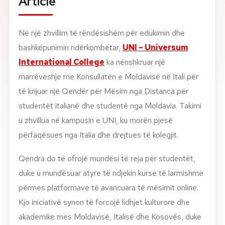
Article
About
Në një zhvillim të rëndësishëm për edukimin dhe
News
bashkëpunimin ndërkombëtar,
UNI – Universum
International College
ka nënshkruar një
Contact
marrëveshje me Konsullatën e Moldavisë në Itali për
LANGUAGE
të krijuar një Qendër për Mësim nga Distanca për
EN
AL
Apply Now
Request Info
studentët italianë dhe studentë nga Moldavia. Takimi
u zhvillua në kampusin e UNI, ku morën pjesë
SIGN IN
përfaqësues nga Italia dhe drejtues të kolegjit.
UMS Staff
UMS Students
Qendra do të ofrojë mundësi të reja për studentët,
LMS Canvas
duke u mundësuar atyre të ndjekin kurse të larmishme
përmes platformave të avancuara të mësimit online.
Kjo iniciativë synon të forcojë lidhjet kulturore dhe
akademike mes Moldavisë, Italisë dhe Kosovës, duke