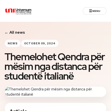
☰
MENU
Universum University
← All news
MENU
Home
NEWS
OCTOBER 09, 2024
Themelohet Qendra për
Admissions
mësim nga distanca për
Programs
studentë italianë
Student Life
International
Powered by ASU