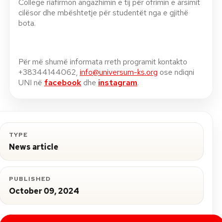
College riafirmon angazhimin e tij për ofrimin e arsimit
cilësor dhe mbështetje për studentët nga e gjithë
bota.
Për më shumë informata rreth programit kontakto
+38344144062,
info@universum-ks.org
ose ndiqni
UNI në
facebook
dhe
instagram
.
TYPE
News article
PUBLISHED
October 09, 2024