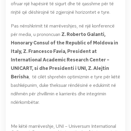
ofruar një hapësirë të sigurt dhe të qasshme për të
rinjtë që dëshirojnë të zgjerojnë horizontet e tyre.
Pas nënshkrimit të marrëveshjes, në një konferencë
për media, u prononcuan
Z. Roberto Galanti,
Honorary Consul of the Republic of Moldova in
Italy, Z. Francesco Favia, President at
International Academic Research Center –
UNICART, si dhe Presidenti i UNI, Z. Alejtin
Berisha
, të cilët shprehën optimizmin e tyre për këtë
bashkëpunim, duke theksuar rëndësinë e edukimit në
ndihmën për zhvillimin e karrierës dhe integrimin
ndërkombëtar.
Me këtë marrëveshje, UNI – Universum International