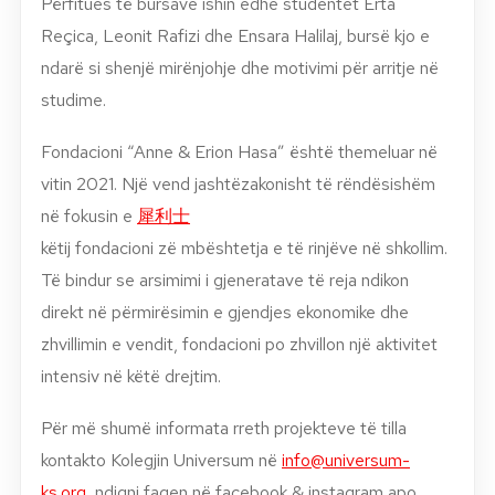
Përfitues të bursave ishin edhe studentet Erta
Reçica, Leonit Rafizi dhe Ensara Halilaj, bursë kjo e
ndarë si shenjë mirënjohje dhe motivimi për arritje në
studime.
Fondacioni “Anne & Erion Hasa” është themeluar në
vitin 2021. Një vend jashtëzakonisht të rëndësishëm
në fokusin e
犀利士
këtij fondacioni zë mbështetja e të rinjëve në shkollim.
Të bindur se arsimimi i gjeneratave të reja ndikon
direkt në përmirësimin e gjendjes ekonomike dhe
zhvillimin e vendit, fondacioni po zhvillon një aktivitet
intensiv në këtë drejtim.
Për më shumë informata rreth projekteve të tilla
kontakto Kolegjin Universum në
info@universum-
ks.org
, ndiqni faqen në facebook & instagram apo