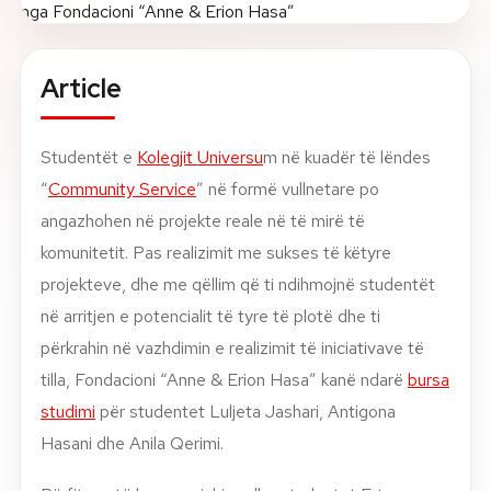
About
Article
News
Studentët e
Kolegjit Universu
m në kuadër të lëndes
Contact
“
Community Service
” në formë vullnetare po
LANGUAGE
EN
AL
Apply Now
Request Info
angazhohen në projekte reale në të mirë të
komunitetit. Pas realizimit me sukses të këtyre
SIGN IN
projekteve, dhe me qëllim që ti ndihmojnë studentët
UMS Staff
në arritjen e potencialit të tyre të plotë dhe ti
UMS Students
përkrahin në vazhdimin e realizimit të iniciativave të
LMS Canvas
tilla, Fondacioni “Anne & Erion Hasa” kanë ndarë
bursa
studimi
për studentet Luljeta Jashari, Antigona
Hasani dhe Anila Qerimi.