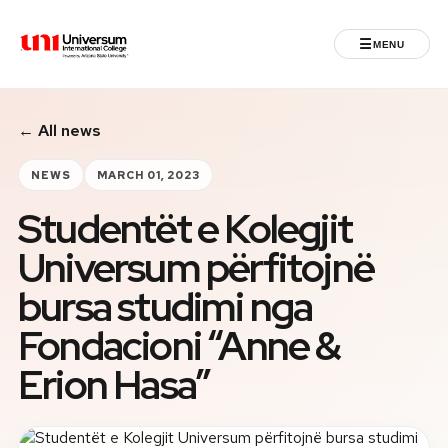
☰
MENU
Universum University
← All news
MENU
Home
NEWS
MARCH 01, 2023
Studentët e Kolegjit
Admissions
Universum përfitojnë
Programs
bursa studimi nga
Student Life
Fondacioni “Anne &
Erion Hasa”
International
Powered by ASU