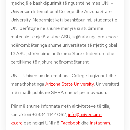
rrjedhojë e bashkëpunimit të ngushtë në mes UNI –
Universum International College dhe Arizona State
University. Nëpërmjet këtij bashkëpunimi, studentët e
UNI përfitojnë në shumë mënyra si studimi me
materiale të njejëta si në ASU, ligjërata nga profesorë
ndërkombëtar nga shumë universitete të rrjetit global
të ASU, shkëmbime ndërkombëtare studentore dhe
certifikime të njohura ndërkombëtarisht.
UNI – Universum International College fuqizohet dhe
menaxhohet nga
Arizona State University
, Universiteti
më i madh publik në SHBA dhe #1 për inovacion.
Për më shumë informata rreth aktiviteteve të tilla,
kontaktoni +38344144062,
info@universum-
ks.org
ose ndiqni UNI në
Facebook
dhe
Instagram
.