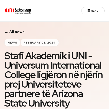
☰
MENU
Universum University
← All news
MENU
Home
NEWS
FEBRUARY 08, 2024
Stafi Akademik i UNI -
Admissions
Universum International
Programs
College ligjëron në njërin
Student Life
prej Universiteteve
partnere të Arizona
International
State University
Powered by ASU