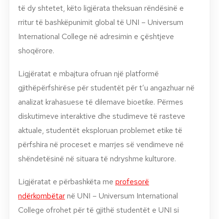
të dy shtetet, këto ligjërata theksuan rëndësinë e
rritur të bashkëpunimit global të UNI – Universum
International College në adresimin e çështjeve
shoqërore.
Ligjëratat e mbajtura ofruan një platformë
gjithëpërfshirëse për studentët për t’u angazhuar në
analizat krahasuese të dilemave bioetike. Përmes
diskutimeve interaktive dhe studimeve të rasteve
aktuale, studentët eksploruan problemet etike të
përfshira në proceset e marrjes së vendimeve në
shëndetësinë në situara të ndryshme kulturore.
Ligjëratat e përbashkëta me
profesorë
ndërkombëtar
në UNI – Universum International
College ofrohet për të gjithë studentët e UNI si