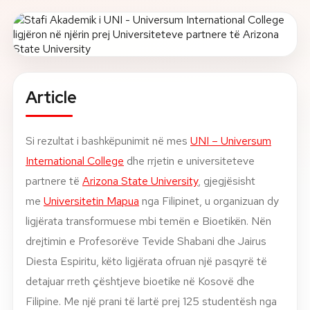
About
News
Article
Contact
LANGUAGE
EN
AL
Apply Now
Request Info
Si rezultat i bashkëpunimit në mes
UNI – Universum
International College
dhe rrjetin e universiteteve
SIGN IN
partnere të
Arizona State University
, gjegjësisht
UMS Staff
me
Universitetin Mapua
nga Filipinet, u organizuan dy
UMS Students
ligjërata transformuese mbi temën e Bioetikën. Nën
LMS Canvas
drejtimin e Profesorëve Tevide Shabani dhe Jairus
Diesta Espiritu, këto ligjërata ofruan një pasqyrë të
detajuar rreth çështjeve bioetike në Kosovë dhe
Filipine. Me një prani të lartë prej 125 studentësh nga