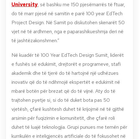
University
, së bashku me 150 pjesëmarrës të ftuar,
do të marr pjesë në samitin e parë 100 year EdTech
Project Design. Në Samit po diskutohen skenarët 50
vjet në të ardhmen, nga e paparashikueshmja deri në
të jashtëzakonshmen.”
Në kuadër të 100 Year EdTech Design Sumit, liderët
e fushës së edukimit, drejtorët e programeve, stafi
akademik dhe të tjerë do të hartojnë një udhëzues
inovativ që do të ndihmojë ekspertët e edukimit në
mbarë botën për brezat që do të vijnë. Aty do të
trajtohen pyetje si, si do të duket bota pas 50
vjetësh, çfarë kushtesh duhet të krijojmë në të gjithë
arsimin për fuqizimin e komunitetit, dhe çfarë roli
duhet të luajë teknologjia. Grupi punues me temën për
kurrikulën e inteligjencës artificiale do të fokusohet në