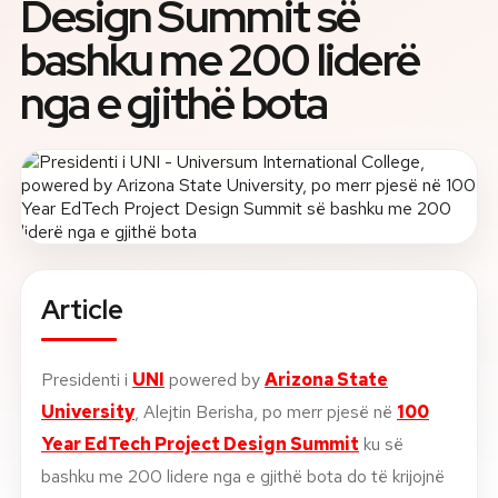
Design Summit së
bashku me 200 liderë
About
nga e gjithë bota
News
Contact
LANGUAGE
EN
AL
Apply Now
Request Info
SIGN IN
UMS Staff
Article
UMS Students
LMS Canvas
Presidenti i
UNI
powered by
Arizona State
University
, Alejtin Berisha, po merr pjesë në
100
Year EdTech Project Design Summit
ku së
bashku me 200 lidere nga e gjithë bota do të krijojnë