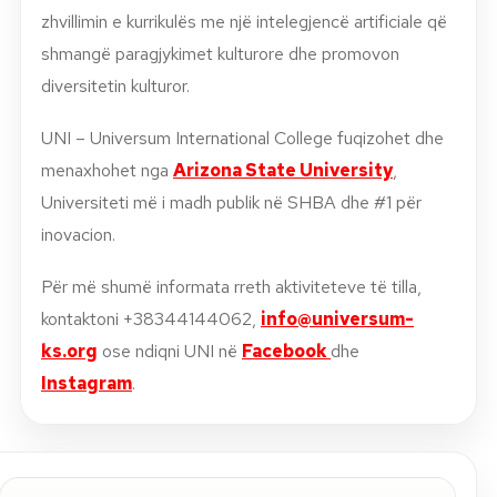
zhvillimin e kurrikulës me një intelegjencë artificiale që
shmangë paragjykimet kulturore dhe promovon
diversitetin kulturor.
UNI – Universum International College fuqizohet dhe
menaxhohet nga
Arizona State University
,
Universiteti më i madh publik në SHBA dhe #1 për
inovacion.
Për më shumë informata rreth aktiviteteve të tilla,
kontaktoni +38344144062,
info@universum-
ks.org
ose ndiqni UNI në
Facebook
dhe
Instagram
.