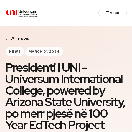
☰
MENU
Universum University
← All news
MENU
Home
NEWS
MARCH 01, 2024
Presidenti i UNI -
Admissions
Universum International
Programs
College, powered by
Student Life
Arizona State University,
po merr pjesë në 100
International
Year EdTech Project
Powered by ASU