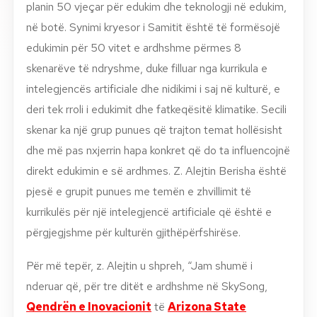
planin 50 vjeçar për edukim dhe teknologji në edukim,
në botë. Synimi kryesor i Samitit është të formësojë
edukimin për 50 vitet e ardhshme përmes 8
skenarëve të ndryshme, duke filluar nga kurrikula e
intelegjencës artificiale dhe nidikimi i saj në kulturë, e
deri tek rroli i edukimit dhe fatkeqësitë klimatike. Secili
skenar ka një grup punues që trajton temat hollësisht
dhe më pas nxjerrin hapa konkret që do ta influencojnë
direkt edukimin e së ardhmes. Z. Alejtin Berisha është
pjesë e grupit punues me temën e zhvillimit të
kurrikulës për një intelegjencë artificiale që është e
përgjegjshme për kulturën gjithëpërfshirëse.
Për më tepër, z. Alejtin u shpreh, “Jam shumë i
nderuar që, për tre ditët e ardhshme në SkySong,
Qendrën e Inovacionit
të
Arizona State