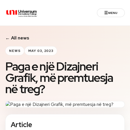
☰
MENU
Universum University
← All news
MENU
Home
NEWS
MAY 03, 2023
Paga e një Dizajneri
Admissions
Grafik, më premtuesja
Programs
në treg?
Student Life
International
Article
Powered by ASU