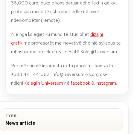
36,000 euro, duke e konsideruar edhe faktin që ky
profesion mund të ushtrohet edhe në nivel
ndërkombëtar (remote).
Një nga kolegjet ku mund të studiohet
dizajni
grafik
me profesorët më inovativë dhe një syllabus të
mbushur me projekte reale është Kolegji Universum.
Për më shumë informata rreth programit kontakto
+383 44 144 062,
info@universum-ks.org
ose
ndiqni
Kolegjin Universum
në
facebook
&
instagram
.
TYPE
News article