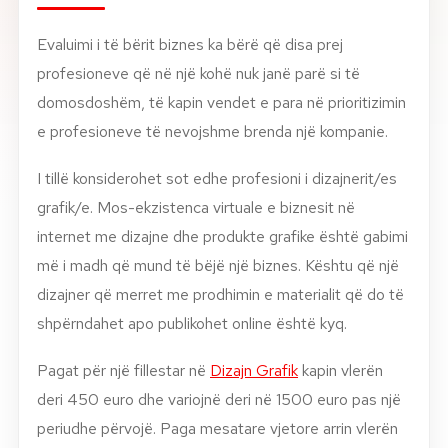
About
Evaluimi i të bërit biznes ka bërë që disa prej
profesioneve që në një kohë nuk janë parë si të
News
domosdoshëm, të kapin vendet e para në prioritizimin
e profesioneve të nevojshme brenda një kompanie.
Contact
LANGUAGE
I tillë konsiderohet sot edhe profesioni i dizajnerit/es
EN
AL
Apply Now
Request Info
grafik/e. Mos-ekzistenca virtuale e biznesit në
internet me dizajne dhe produkte grafike është gabimi
SIGN IN
më i madh që mund të bëjë një biznes. Kështu që një
UMS Staff
dizajner që merret me prodhimin e materialit që do të
UMS Students
LMS Canvas
shpërndahet apo publikohet online është kyq.
Pagat për një fillestar në
Dizajn Grafik
kapin vlerën
deri 450 euro dhe variojnë deri në 1500 euro pas një
periudhe përvojë. Paga mesatare vjetore arrin vlerën